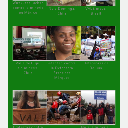
Wirakutas luchan
contra la minería
No a Dominga,
VALE mata,
en México
Chile
Brasil
Valle de Elqui
Atentan contra
Defensoras de
sin minería.
la Defensora
Bolivia
Chile
Francisca
Márquez
Protestas contra
No a la minería ,