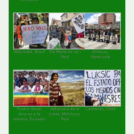
Vale mata, Brasil
Tía María no va !
Orinoco,
Perú
Venezuela
Pueblo Shuar
defensora de la
Caimanes, Chile
dice no a la
tierra, Melchora,
minería, Ecuador
Perú