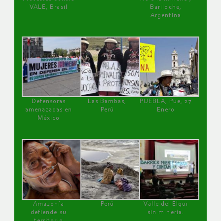
VALE, Brasil
Bariloche,
Argentina
Defensoras
Las Bambas,
PUEBLA, Pue, 27
amenazadas en
Perú
Enero
México
Amazonía
Perú
Valle del Elqui
defiende su
sin minería.
territorio