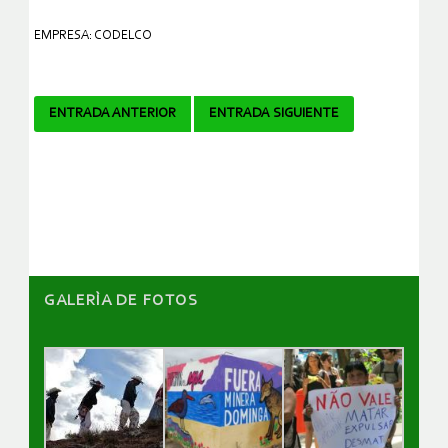
EMPRESA: CODELCO
Navegador
ENTRADA ANTERIOR
ENTRADA SIGUIENTE
de
artículos
GALERÌA DE FOTOS