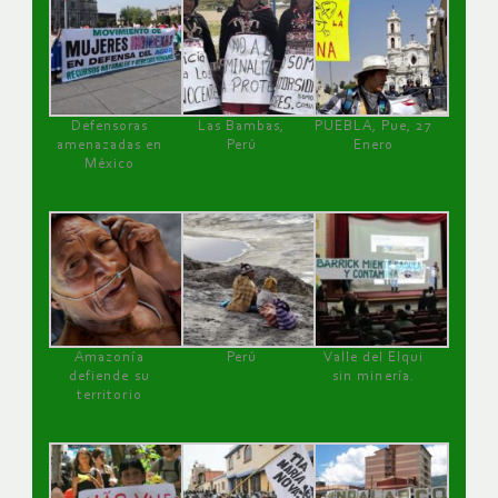
Defensoras
Las Bambas,
PUEBLA, Pue, 27
amenazadas en
Perú
Enero
México
Amazonía
Perú
Valle del Elqui
defiende su
sin minería.
territorio