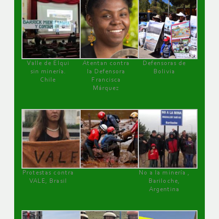
Valle de Elqui
Atentan contra
Defensoras de
sin minería.
la Defensora
Bolivia
Chile
Francisca
Márquez
Protestas contra
No a la minería ,
VALE, Brasil
Bariloche,
Argentina