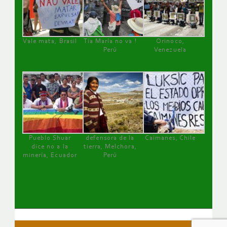
Vale mata, Brasil
Tía María no va !
Orinoco,
Perú
Venezuela
Pueblo Shuar
defensora de la
Caimanes, Chile
dice no a la
tierra, Melchora,
minería, Ecuador
Perú