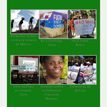
Wirakutas luchan
contra la minería
No a Dominga,
VALE mata,
en México
Chile
Brasil
Valle de Elqui
Atentan contra
Defensoras de
sin minería.
la Defensora
Bolivia
Chile
Francisca
Márquez