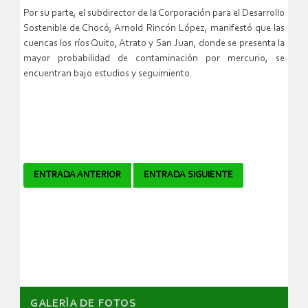
Por su parte, el subdirector de la Corporación para el Desarrollo
Sostenible de Chocó, Arnold Rincón López, manifestó que las
cuencas los ríos Quito, Atrato y San Juan, donde se presenta la
mayor probabilidad de contaminación por mercurio, se
encuentran bajo estudios y seguimiento.
Navegador
ENTRADA ANTERIOR
ENTRADA SIGUIENTE
de
artículos
GALERÌA DE FOTOS