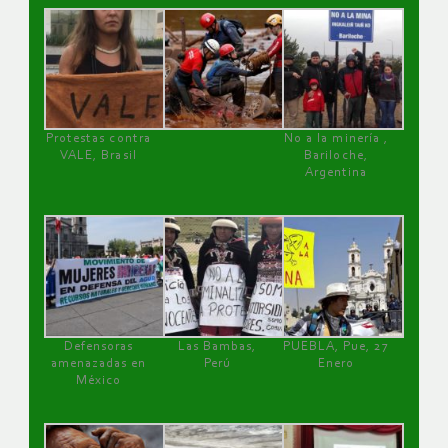
Protestas contra
No a la minería ,
VALE, Brasil
Bariloche,
Argentina
Defensoras
Las Bambas,
PUEBLA, Pue, 27
amenazadas en
Perú
Enero
México