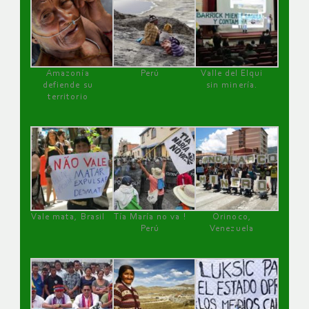
Amazonía
Perú
Valle del Elqui
defiende su
sin minería.
territorio
Vale mata, Brasil
Tía María no va !
Orinoco,
Perú
Venezuela