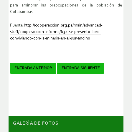
para aminorar las preocupaciones de la población de
Cotabambas.
Fuente:
http://cooperaccion.org.pe/main/advanced-
stuff/cooperaccion-informa/632-se-presento-libro-
conviviendo-con-la-mineria-en-el-sur-andino
Navegador
ENTRADA ANTERIOR
ENTRADA SIGUIENTE
de
artículos
GALERÌA DE FOTOS