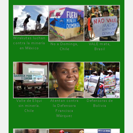
Wirakutas luchan
contra la minería
No a Dominga,
VALE mata,
en México
Chile
Brasil
Valle de Elqui
Atentan contra
Defensoras de
sin minería.
la Defensora
Bolivia
Chile
Francisca
Márquez