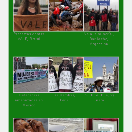
Protestas contra
No a la minería ,
VALE, Brasil
Bariloche,
Argentina
Defensoras
Las Bambas,
PUEBLA, Pue, 27
amenazadas en
Perú
Enero
México