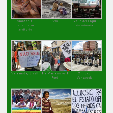
Amazonía
Perú
Valle del Elqui
defiende su
sin minería.
territorio
Vale mata, Brasil
Tía María no va !
Orinoco,
Perú
Venezuela