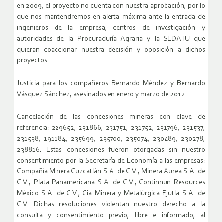
en 2009, el proyecto no cuenta con nuestra aprobación, por lo
que nos mantendremos en alerta máxima ante la entrada de
ingenieros de la empresa, centros de investigación y
autoridades de la Procuraduría Agraria y la SEDATU que
quieran coaccionar nuestra decisión y oposición a dichos
proyectos.
Justicia para los compañeros Bernardo Méndez y Bernardo
Vásquez Sánchez, asesinados en enero y marzo de 2012.
Cancelación de las concesiones mineras con clave de
referencia: 229652, 231866, 231751, 231752, 231796, 231537,
231538, 191184, 235699, 235700, 235074, 230489, 230278,
238816. Estas concesiones fueron otorgadas sin nuestro
consentimiento por la Secretaría de Economía a las empresas:
Compañía Minera Cuzcatlán S.A. de C.V., Minera Aurea S.A. de
C.V., Plata Panamericana S.A. de C.V., Continnun Resources
México S.A. de C.V., Cia Minera y Metalúrgica Ejutla S.A. de
C.V. Dichas resoluciones violentan nuestro derecho a la
consulta y consentimiento previo, libre e informado, al