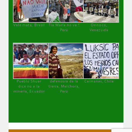
Vale mata, Brasil
Tía María no va !
Orinoco,
Perú
Venezuela
Pueblo Shuar
defensora de la
Caimanes, Chile
dice no a la
tierra, Melchora,
minería, Ecuador
Perú