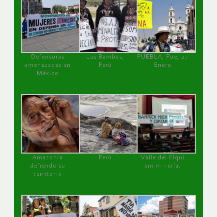
Defensoras
Las Bambas,
PUEBLA, Pue, 27
amenazadas en
Perú
Enero
México
Amazonía
Perú
Valle del Elqui
defiende su
sin minería.
territorio