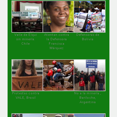
Valle de Elqui
Atentan contra
Defensoras de
sin minería.
la Defensora
Bolivia
Chile
Francisca
Márquez
Protestas contra
No a la minería ,
VALE, Brasil
Bariloche,
Argentina