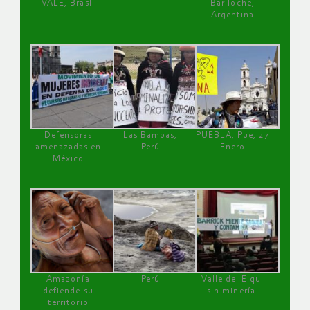
VALE, Brasil
Bariloche,
Argentina
Defensoras
Las Bambas,
PUEBLA, Pue, 27
amenazadas en
Perú
Enero
México
Amazonía
Perú
Valle del Elqui
defiende su
sin minería.
territorio