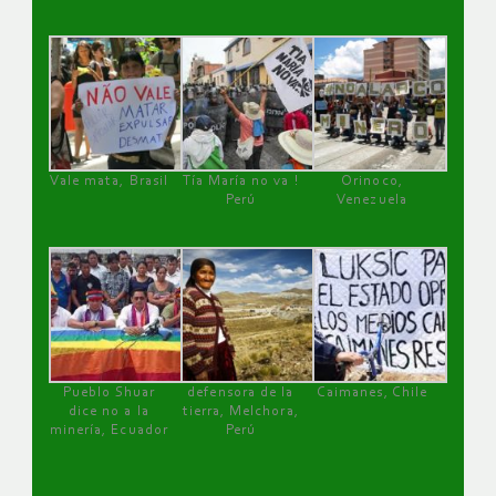
Vale mata, Brasil
Tía María no va !
Orinoco,
Perú
Venezuela
Pueblo Shuar
defensora de la
Caimanes, Chile
dice no a la
tierra, Melchora,
minería, Ecuador
Perú