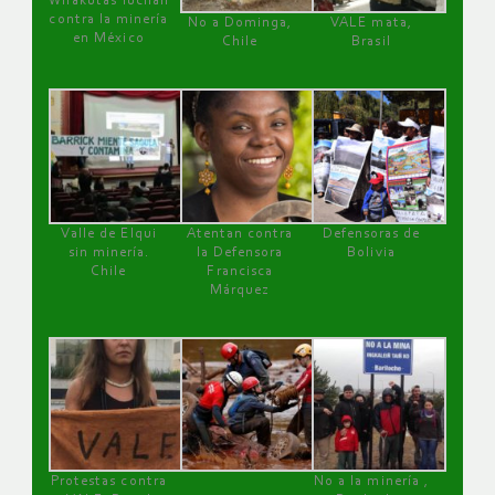
Wirakutas luchan
contra la minería
No a Dominga,
VALE mata,
en México
Chile
Brasil
Valle de Elqui
Atentan contra
Defensoras de
sin minería.
la Defensora
Bolivia
Chile
Francisca
Márquez
Protestas contra
No a la minería ,