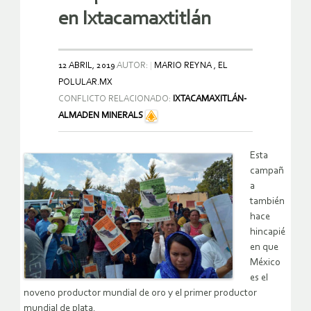
en Ixtacamaxtitlán
12 ABRIL, 2019
AUTOR:
MARIO REYNA , EL
POLULAR.MX
CONFLICTO RELACIONADO:
IXTACAMAXITLÁN-
ALMADEN MINERALS
Esta
campañ
a
también
hace
hincapié
en que
México
es el
noveno productor mundial de oro y el primer productor
mundial de plata.