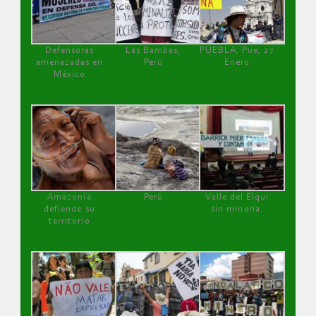
Defensoras
Las Bambas,
PUEBLA, Pue, 27
amenazadas en
Perú
Enero
México
Amazonía
Perú
Valle del Elqui
defiende su
sin minería.
territorio