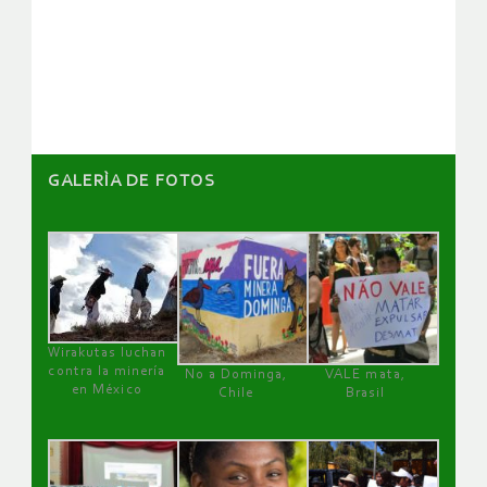
de
artículos
GALERÌA DE FOTOS
Wirakutas luchan
contra la minería
No a Dominga,
VALE mata,
en México
Chile
Brasil