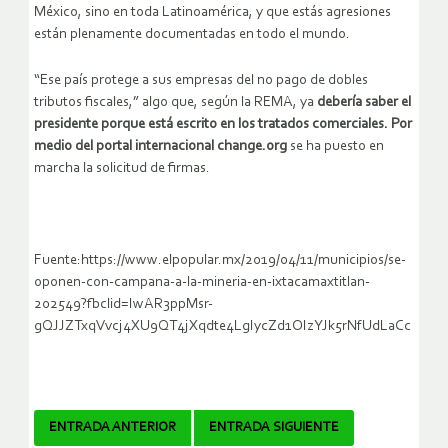
México, sino en toda Latinoamérica, y que estás agresiones
están plenamente documentadas en todo el mundo.
“Ese país protege a sus empresas del no pago de dobles
tributos fiscales,” algo que, según la REMA, ya
debería saber el
presidente porque está escrito en los tratados comerciales. Por
medio del portal internacional change.org
se ha puesto en
marcha la solicitud de firmas.
Fuente:https://www.elpopular.mx/2019/04/11/municipios/se-
oponen-con-campana-a-la-mineria-en-ixtacamaxtitlan-
202549?fbclid=IwAR3ppMsr-
gQJJZTxqVvcj4XU9QT4jXqdte4LgIycZd1OIzYJk5rNfUdLaCc
Navegador
ENTRADA ANTERIOR
ENTRADA SIGUIENTE