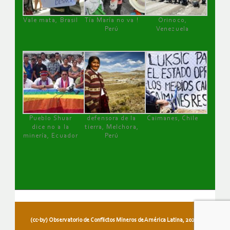
Vale mata, Brasil
Tía María no va !
Orinoco,
Perú
Venezuela
Pueblo Shuar
defensora de la
Caimanes, Chile
dice no a la
tierra, Melchora,
minería, Ecuador
Perú
(cc-by) Observatorio de Conflictos Mineros de América Latina, 2026