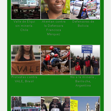
Valle de Elqui
Atentan contra
Defensoras de
sin minería.
la Defensora
Bolivia
Chile
Francisca
Márquez
Protestas contra
No a la minería ,
VALE, Brasil
Bariloche,
Argentina