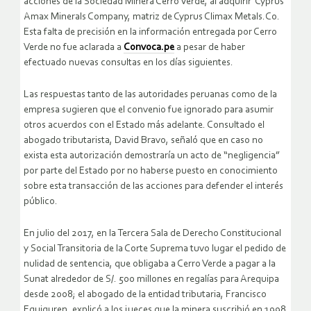
acciones de la Sociedad Minera Cerro Verde, al adquirir Cyprus
Amax Minerals Company, matriz de Cyprus Climax Metals.Co.
Esta falta de precisión en la información entregada por Cerro
Verde no fue aclarada a
Convoca.pe
a pesar de haber
efectuado nuevas consultas en los días siguientes.
Las respuestas tanto de las autoridades peruanas como de la
empresa sugieren que el convenio fue ignorado para asumir
otros acuerdos con el Estado más adelante. Consultado el
abogado tributarista, David Bravo, señaló que en caso no
exista esta autorización demostraría un acto de “negligencia”
por parte del Estado por no haberse puesto en conocimiento
sobre esta transacción de las acciones para defender el interés
público.
En julio del 2017, en la Tercera Sala de Derecho Constitucional
y Social Transitoria de la Corte Suprema tuvo lugar el pedido de
nulidad de sentencia, que obligaba a Cerro Verde a pagar a la
Sunat alrededor de S/. 500 millones en regalías para Arequipa
desde 2008; el abogado de la entidad tributaria, Francisco
Eguiguren, explicó a los jueces que la minera suscribió en 1998