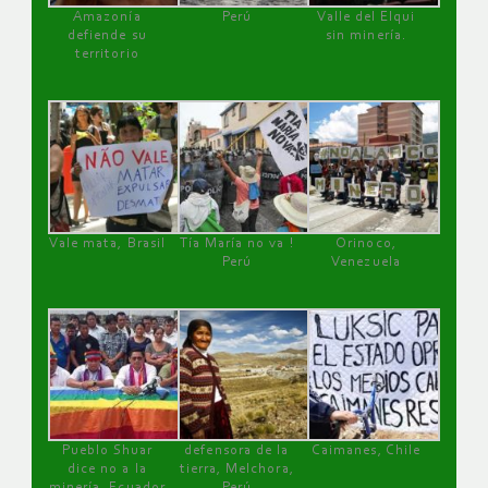
Amazonía
Perú
Valle del Elqui
defiende su
sin minería.
territorio
Vale mata, Brasil
Tía María no va !
Orinoco,
Perú
Venezuela
Pueblo Shuar
defensora de la
Caimanes, Chile
dice no a la
tierra, Melchora,
minería, Ecuador
Perú