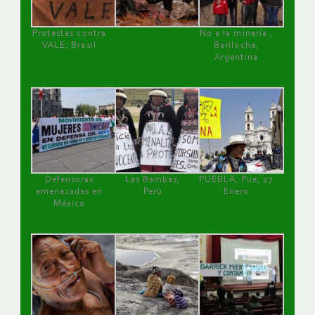
Protestas contra
No a la minería ,
VALE, Brasil
Bariloche,
Argentina
Defensoras
Las Bambas,
PUEBLA, Pue, 27
amenazadas en
Perú
Enero
México