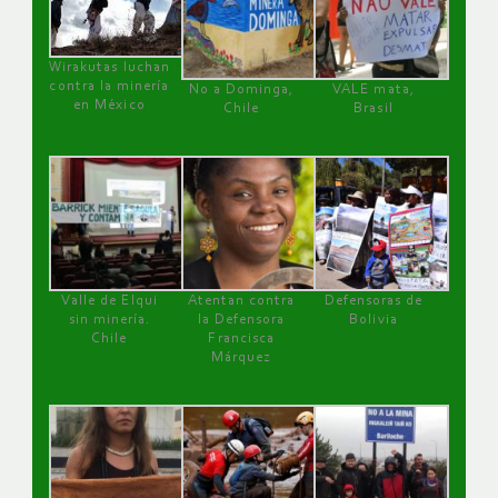
Wirakutas luchan
contra la minería
No a Dominga,
VALE mata,
en México
Chile
Brasil
Valle de Elqui
Atentan contra
Defensoras de
sin minería.
la Defensora
Bolivia
Chile
Francisca
Márquez