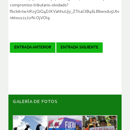
compromiso-tributario-olvidado?
fbclid=IwAR25QiQ4DJKVahhuUjy_ZTAaCtB46LBbwxdu5Utv
nktou1z1J1rN-OjVOIg
Navegador
ENTRADA ANTERIOR
ENTRADA SIGUIENTE
de
artículos
GALERÌA DE FOTOS