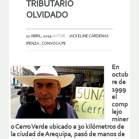
TRIBUTARIO
OLVIDADO
12 ABRIL, 2019
AUTOR:
JACKELINE CÁRDENAS
IPENZA , CONVOCA.PE
En
octub
re de
1999
el
comp
lejo
miner
o Cerro Verde ubicado a 30 kilómetros de
la ciudad de Arequipa, pasó de manos de