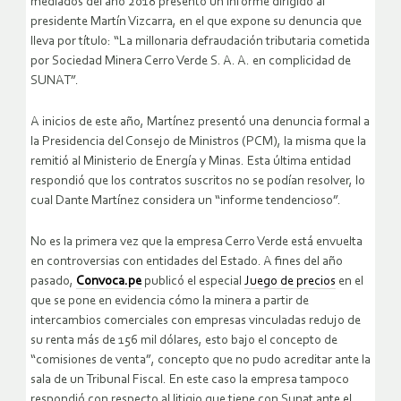
mediados del año 2018 presentó un informe dirigido al
presidente Martín Vizcarra, en el que expone su denuncia que
lleva por título: “La millonaria defraudación tributaria cometida
por Sociedad Minera Cerro Verde S. A. A. en complicidad de
SUNAT”.
A inicios de este año, Martínez presentó una denuncia formal a
la Presidencia del Consejo de Ministros (PCM), la misma que la
remitió al Ministerio de Energía y Minas. Esta última entidad
respondió que los contratos suscritos no se podían resolver, lo
cual Dante Martínez considera un “informe tendencioso”.
No es la primera vez que la empresa Cerro Verde está envuelta
en controversias con entidades del Estado. A fines del año
pasado,
Convoca.pe
publicó el especial
Juego de precios
en el
que se pone en evidencia cómo la minera a partir de
intercambios comerciales con empresas vinculadas redujo de
su renta más de 156 mil dólares, esto bajo el concepto de
“comisiones de venta”, concepto que no pudo acreditar ante la
sala de un Tribunal Fiscal. En este caso la empresa tampoco
respondió con respecto al litigio que tiene con Sunat ante el