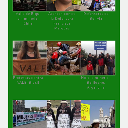
Valle de Elqui
Atentan contra
Defensoras de
sin minería.
la Defensora
Bolivia
Chile
Francisca
Márquez
Protestas contra
No a la minería ,
VALE, Brasil
Bariloche,
Argentina