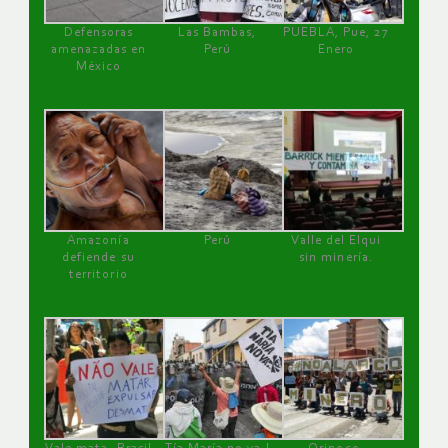
Defensoras
Las Bambas,
PUEBLA, Pue, 27
amenazadas en
Perú
Enero
México
Amazonía
Perú
Valle del Elqui
defiende su
sin minería.
territorio