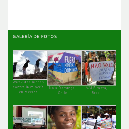
artículos
GALERÌA DE FOTOS
Wirakutas luchan
contra la minería
No a Dominga,
VALE mata,
en México
Chile
Brasil