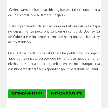
«Definitivamente fue un accidente, fue una falla en una tubería
de una represa que se llama la Tinaja 2».
Y el subprocurador de inspecciones industriales de la Profepa
no desestimó tampoco una sanción en contra de Buenavista
del Cobre tras el incidente; «tiene que haber una sanción, la ley
así lo establece».
En cuanto a los daños de salud para los pobladores por ingerir
agua contaminada, agregó que no sería demasiado ante los
niveles que presenta el químico en el río, aunque esa
cuestionante deberá ser respondida por la Secretaría de Salud.
Navegador
ENTRADA ANTERIOR
ENTRADA SIGUIENTE
de