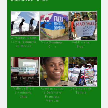
Wirakutas luchan
contra la minería
No a Dominga,
VALE mata,
en México
Chile
Brasil
Valle de Elqui
Atentan contra
Defensoras de
sin minería.
la Defensora
Bolivia
Chile
Francisca
Márquez