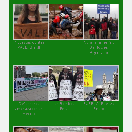
Protestas contra
No a la minería ,
VALE, Brasil
Bariloche,
Argentina
Defensoras
Las Bambas,
PUEBLA, Pue, 27
amenazadas en
Perú
Enero
México