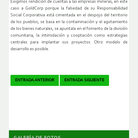
Exigimos rendición de cuentas a las empresas mineras, en este
caso a GoldCorp porque la falsedad de su Responsabilidad
Social Corporativa está cimentada en el despojo del territorio
de los pueblos, se basa en la contaminación y el agotamiento
de los bienes naturales, se apuntala en el fomento de la división
comunitaria, la intimidación y cooptación como estrategias
centrales para implantar sus proyectos. Otro modelo de
desarrollo es posible.
Navegador
ENTRADA ANTERIOR
ENTRADA SIGUIENTE
de
artículos
GALERÌA DE FOTOS