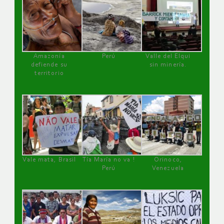
Amazonía
Perú
Valle del Elqui
defiende su
sin minería.
territorio
Vale mata, Brasil
Tía María no va !
Orinoco,
Perú
Venezuela