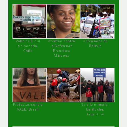
Valle de Elqui
Atentan contra
Defensoras de
sin minería.
la Defensora
Bolivia
Chile
Francisca
Márquez
Protestas contra
No a la minería ,
VALE, Brasil
Bariloche,
Argentina