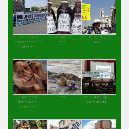
Defensoras
Las Bambas,
PUEBLA, Pue, 27
amenazadas en
Perú
Enero
México
Amazonía
Perú
Valle del Elqui
defiende su
sin minería.
territorio