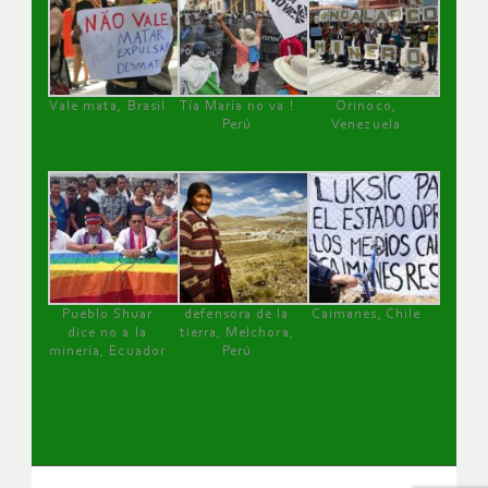
Vale mata, Brasil
Tía María no va !
Orinoco,
Perú
Venezuela
Pueblo Shuar
defensora de la
Caimanes, Chile
dice no a la
tierra, Melchora,
minería, Ecuador
Perú