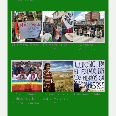
Vale mata, Brasil
Tía María no va !
Orinoco,
Perú
Venezuela
Pueblo Shuar
defensora de la
Caimanes, Chile
dice no a la
tierra, Melchora,
minería, Ecuador
Perú