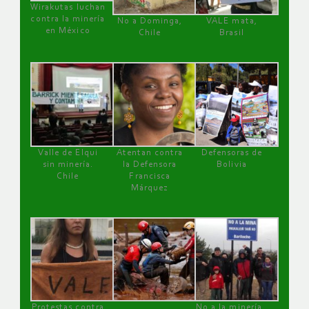
Wirakutas luchan
contra la minería
No a Dominga,
VALE mata,
en México
Chile
Brasil
Valle de Elqui
Atentan contra
Defensoras de
sin minería.
la Defensora
Bolivia
Chile
Francisca
Márquez
Protestas contra
No a la minería ,