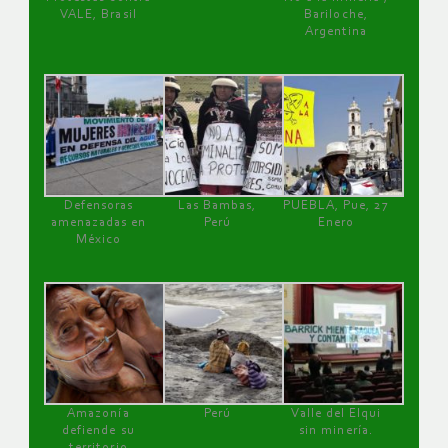
VALE, Brasil
Bariloche,
Argentina
Defensoras
Las Bambas,
PUEBLA, Pue, 27
amenazadas en
Perú
Enero
México
Amazonía
Perú
Valle del Elqui
defiende su
sin minería.
territorio