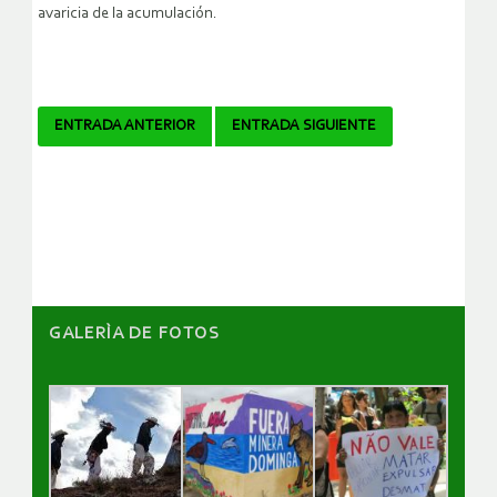
avaricia de la acumulación.
Navegador
ENTRADA ANTERIOR
ENTRADA SIGUIENTE
de
artículos
GALERÌA DE FOTOS