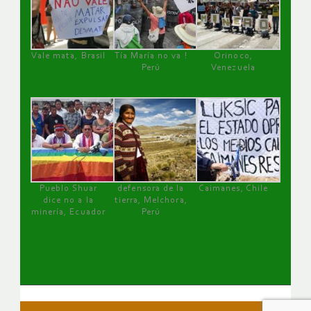
Vale mata, Brasil
Tía María no va !
Orinoco,
Perú
Venezuela
Pueblo Shuar
defensora de la
Caimanes, Chile
dice no a la
tierra, Melchora,
minería, Ecuador
Perú