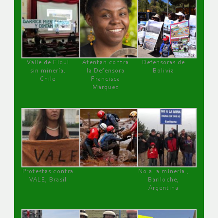
Valle de Elqui
Atentan contra
Defensoras de
sin minería.
la Defensora
Bolivia
Chile
Francisca
Márquez
Protestas contra
No a la minería ,
VALE, Brasil
Bariloche,
Argentina