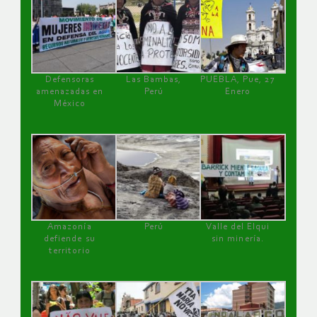
Defensoras
Las Bambas,
PUEBLA, Pue, 27
amenazadas en
Perú
Enero
México
Amazonía
Perú
Valle del Elqui
defiende su
sin minería.
territorio