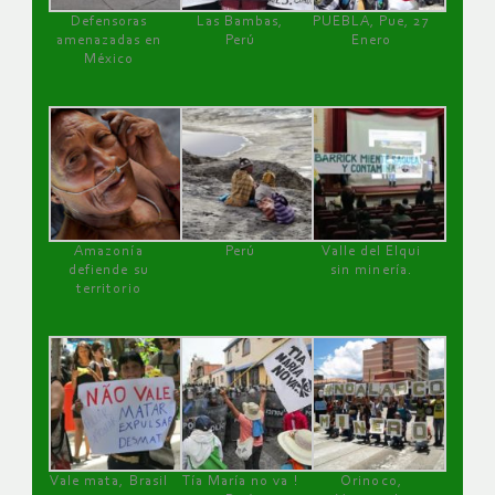
Defensoras
Las Bambas,
PUEBLA, Pue, 27
amenazadas en
Perú
Enero
México
Amazonía
Perú
Valle del Elqui
defiende su
sin minería.
territorio
Vale mata, Brasil
Tía María no va !
Orinoco,