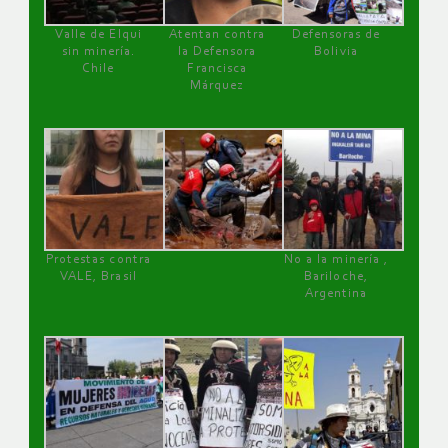
Valle de Elqui
Atentan contra
Defensoras de
sin minería.
la Defensora
Bolivia
Chile
Francisca
Márquez
Protestas contra
No a la minería ,
VALE, Brasil
Bariloche,
Argentina