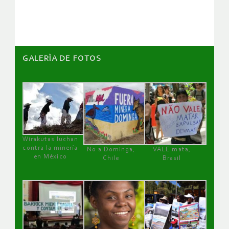
artículos
GALERÌA DE FOTOS
Wirakutas luchan
contra la minería
No a Dominga,
VALE mata,
en México
Chile
Brasil