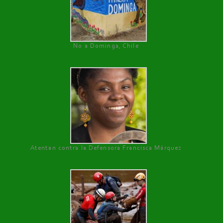
No a Dominga, Chile
Atentan contra la Defensora Francisca Márquez