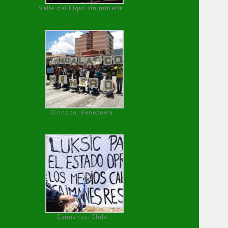
Valle del Elqui sin minería.
Orinoco, Venezuela
Caimanes, Chile