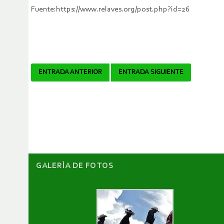
Fuente:https://www.relaves.org/post.php?id=26
Navegador
ENTRADA ANTERIOR
ENTRADA SIGUIENTE
de
artículos
GALERÌA DE FOTOS