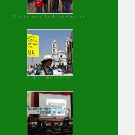
No a la minería , Bariloche, Argentina
PUEBLA, Pue, 27 Enero