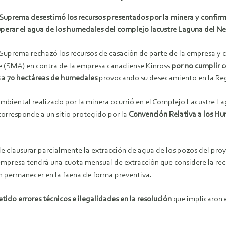
 Suprema desestimó los recursos presentados por la minera y confir
uperar el agua de los humedales del complejo lacustre Laguna del N
 Suprema rechazó los recursos de casación de parte de la empresa y 
 (SMA) en contra de la empresa canadiense Kinross
por no cumplir c
s a 70 hectáreas de humedales
provocando su desecamiento en la Re
ambiental realizado por la minera ocurrió en el Complejo Lacustre La
orresponde a un sitio protegido por la
Convención Relativa a los 
 de clausurar parcialmente la extracción de agua de los pozos del pro
empresa tendrá una cuota mensual de extracción que considere la recirc
n permanecer en la faena de forma preventiva.
tido errores técnicos e ilegalidades en la resolución
que implicaron e