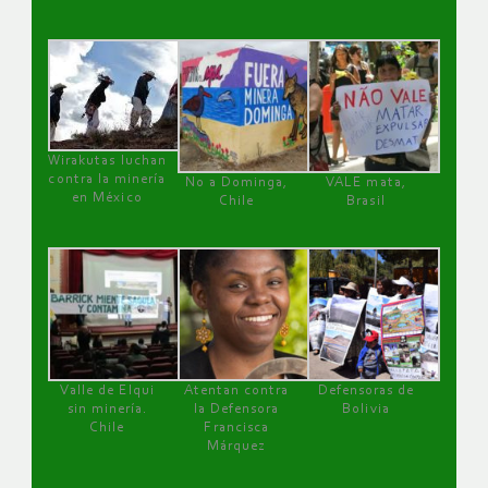
Wirakutas luchan
contra la minería
No a Dominga,
VALE mata,
en México
Chile
Brasil
Valle de Elqui
Atentan contra
Defensoras de
sin minería.
la Defensora
Bolivia
Chile
Francisca
Márquez