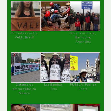
Protestas contra
No a la minería ,
VALE, Brasil
Bariloche,
Argentina
Defensoras
Las Bambas,
PUEBLA, Pue, 27
amenazadas en
Perú
Enero
México