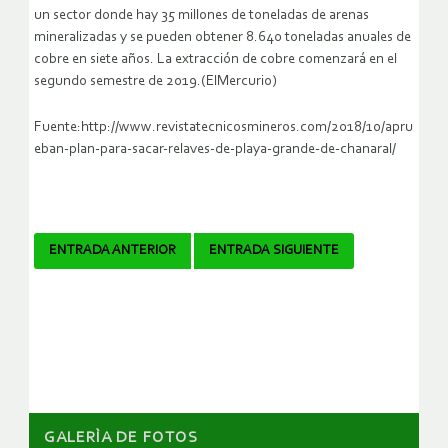
un sector donde hay 35 millones de toneladas de arenas
mineralizadas y se pueden obtener 8.640 toneladas anuales de
cobre en siete años. La extracción de cobre comenzará en el
segundo semestre de 2019.(ElMercurio)
Fuente:http://www.revistatecnicosmineros.com/2018/10/apru
eban-plan-para-sacar-relaves-de-playa-grande-de-chanaral/
Navegador
ENTRADA ANTERIOR
ENTRADA SIGUIENTE
de
artículos
GALERÌA DE FOTOS