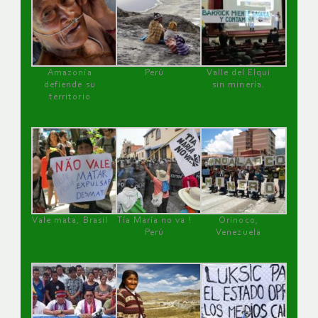
Amazonía
Perú
Valle del Elqui
defiende su
sin minería.
territorio
Vale mata, Brasil
Tía María no va !
Orinoco,
Perú
Venezuela