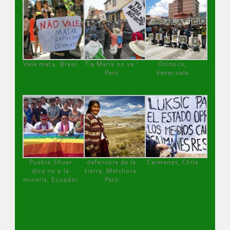
Vale mata, Brasil
Tía María no va !
Orinoco,
Perú
Venezuela
Pueblo Shuar
defensora de la
Caimanes, Chile
dice no a la
tierra, Melchora,
minería, Ecuador
Perú