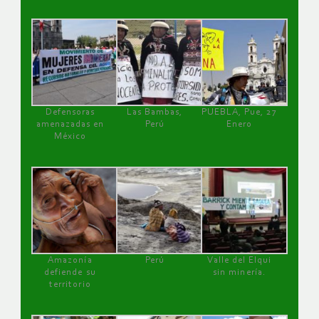
Defensoras
Las Bambas,
PUEBLA, Pue, 27
amenazadas en
Perú
Enero
México
Amazonía
Perú
Valle del Elqui
defiende su
sin minería.
territorio