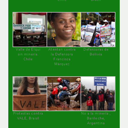
Valle de Elqui
Atentan contra
Defensoras de
sin minería.
la Defensora
Bolivia
Chile
Francisca
Márquez
Protestas contra
No a la minería ,
VALE, Brasil
Bariloche,
Argentina