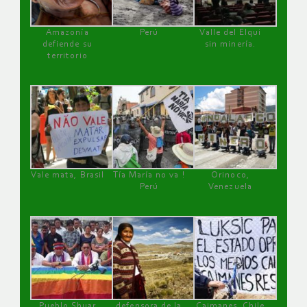
Amazonía
Perú
Valle del Elqui
defiende su
sin minería.
territorio
Vale mata, Brasil
Tía María no va !
Orinoco,
Perú
Venezuela
Pueblo Shuar
defensora de la
Caimanes, Chile