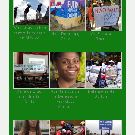
Wirakutas luchan
contra la minería
No a Dominga,
VALE mata,
en México
Chile
Brasil
Valle de Elqui
Atentan contra
Defensoras de
sin minería.
la Defensora
Bolivia
Chile
Francisca
Márquez