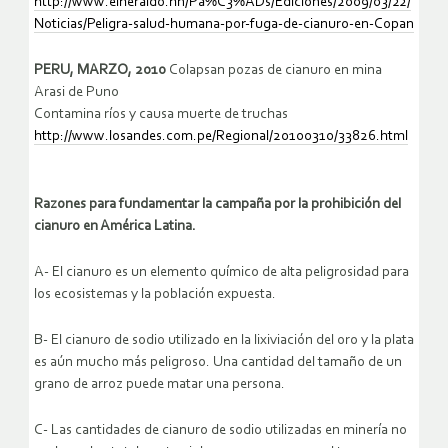
http://www.elheraldo.hn/Pa%C3%ADs/Ediciones/2009/03/22/
Noticias/Peligra-salud-humana-por-fuga-de-cianuro-en-Copan
PERU, MARZO, 2010
Colapsan pozas de cianuro en mina
Arasi de Puno
Contamina ríos y causa muerte de truchas
http://www.losandes.com.pe/Regional/20100310/33826.html
Razones para fundamentar la campaña por la prohibición del
cianuro en América Latina.
A- El cianuro es un elemento químico de alta peligrosidad para
los ecosistemas y la población expuesta.
B- El cianuro de sodio utilizado en la lixiviación del oro y la plata
es aún mucho más peligroso. Una cantidad del tamaño de un
grano de arroz puede matar una persona.
C- Las cantidades de cianuro de sodio utilizadas en minería no