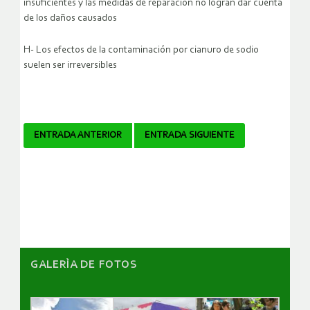
insuficientes y las medidas de reparación no logran dar cuenta
de los daños causados
H- Los efectos de la contaminación por cianuro de sodio
suelen ser irreversibles
Navegador
ENTRADA ANTERIOR
ENTRADA SIGUIENTE
de
artículos
GALERÌA DE FOTOS