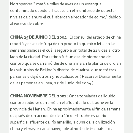
Northparkes “ mató a miles de aves de un estanque
contaminado debido al fracaso en el monitoreo de detectar
niveles de cianuro el cuál abarcan alrededor de 50 mg/l debido
al exceso de cobre.
CHINA 25 DE JUNIO DEL 2004 :
El consul del estado de china
reportó 7 casos de fuga de un producto químico letal en las
semanas pasadas el cuál aseguró a un total de 21 vidas al otro
lado de la ciudad. Por ultimo fué un gas de hidrogeno de
cianuro que se derramó desde una mina en la planta de oro en
los suburbios de Beijing´s distrito de Huairou que mató tres
personas y dejó otros 15 hopitalizados ( Recurso: Diariamente
de las personas en linea, 25 de Junio del 2004 ).
CHINA NOVIEMBRE DEL 2001 :
Once toneladas de liquido
cianuro sodio se derramó en el afluente río de Luohe en la
provincia de Henan, China aproximadamente el fín de semana
después de un accidente de tráfico. El Luohe es un río
superficial afluente del río amarillo,la cuna de la civilización
china y el mayor canal navegable al norte de ése país. Los