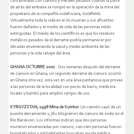
contaminado con cianuro y metales pesados cuando la parte
de atrás del embalse se rompió en la operación de la mina del
propietario de la compañía sudafricana, Goldfields.
Virtualmente toda la vida en el río Asuman y sus afluentes
fueron dañados y el medio de vida de las personas están
extinguidas. El miedo de los científicos es que los residuos
metálicos pesados de el derrame podría permanecer por
décadas envenenando la salud y medio ambiente de las
personas y la vida salvaje del área.
GHANA OCTUBRE 2001
: Dos semanas después del derrame
de cianuro en Ghana, un segundo derrame de cianuro ocurrió
en Ghana otra vez, esta vez en una área pantanosa que provee
a las personas de la localidad con peces de barro, medicina
locales y bambú para amplios rangos de uso.
KYRGYZSTAN, 1998 Mina de Kumtor.
Un camión cayó de un
puente derramando 1,762 kilogramos de cianuro de sodio en el
Río Barskoon. Los informes indican que dos personas
murieron envenenadas por cianuro, casi cien personas fueron
hospitalizados y mil habitantes buscaban ayuda médica.