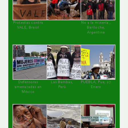
Protestas contra
No a la minería ,
VALE, Brasil
Bariloche,
Argentina
Defensoras
Las Bambas,
PUEBLA, Pue, 27
amenazadas en
Perú
Enero
México