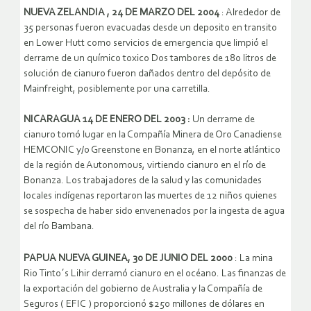
NUEVA ZELANDIA , 24 DE MARZO DEL 2004
: Alrededor de
35 personas fueron evacuadas desde un deposito en transito
en Lower Hutt como servicios de emergencia que limpió el
derrame de un químico toxico Dos tambores de 180 litros de
solución de cianuro fueron dañados dentro del depósito de
Mainfreight, posiblemente por una carretilla.
NICARAGUA 14 DE ENERO DEL 2003 :
Un derrame de
cianuro tomó lugar en la Compañía Minera de Oro Canadiense
HEMCONIC y/o Greenstone en Bonanza, en el norte atlántico
de la región de Autonomous, virtiendo cianuro en el río de
Bonanza. Los trabajadores de la salud y las comunidades
locales indígenas reportaron las muertes de 12 niños quienes
se sospecha de haber sido envenenados por la ingesta de agua
del río Bambana.
PAPUA NUEVA GUINEA, 30 DE JUNIO DEL 2000
: La mina
Rio Tinto´s Lihir derramó cianuro en el océano. Las finanzas de
la exportación del gobierno de Australia y la Compañía de
Seguros ( EFIC ) proporcionó $250 millones de dólares en