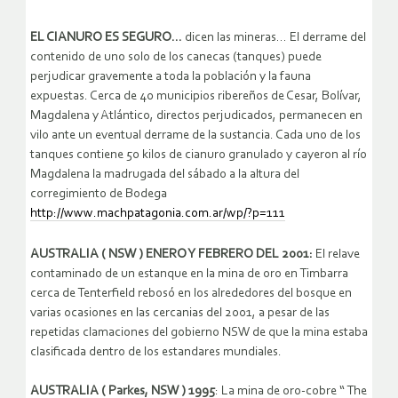
EL CIANURO ES SEGURO…
dicen las mineras… El derrame del
contenido de uno solo de los canecas (tanques) puede
perjudicar gravemente a toda la población y la fauna
expuestas. Cerca de 40 municipios ribereños de Cesar, Bolívar,
Magdalena y Atlántico, directos perjudicados, permanecen en
vilo ante un eventual derrame de la sustancia. Cada uno de los
tanques contiene 50 kilos de cianuro granulado y cayeron al río
Magdalena la madrugada del sábado a la altura del
corregimiento de Bodega
http://www.machpatagonia.com.ar/wp/?p=111
AUSTRALIA ( NSW ) ENERO Y FEBRERO DEL 2001:
El relave
contaminado de un estanque en la mina de oro en Timbarra
cerca de Tenterfield rebosó en los alrededores del bosque en
varias ocasiones en las cercanias del 2001, a pesar de las
repetidas clamaciones del gobierno NSW de que la mina estaba
clasificada dentro de los estandares mundiales.
AUSTRALIA ( Parkes, NSW ) 1995
: La mina de oro-cobre “ The