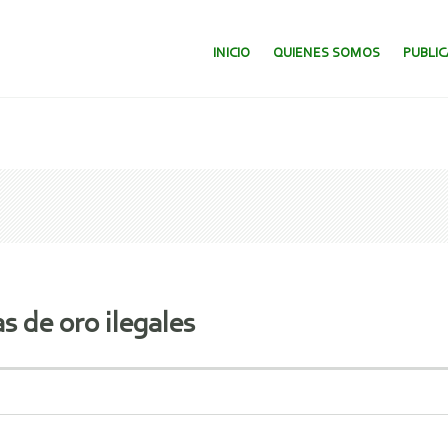
SALTAR AL CONTENIDO.
INICIO
QUIENES SOMOS
PUBLI
s de oro ilegales