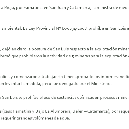
La Rioja, por Famatina, en San Juan y Catamarca, la ministra de med
 ambiental. La Ley Provincial Nº IX-0634-2008, prohíbe en San Luis e
dejó en claro la postura de San Luis respecto a la explotación miner
nformó que prohibieron la actividad de 5 mineras para la explotación
arolina y comenzaron a trabajar sin tener aprobado los informes me
ron levantar la medida, pero fue denegado por el Ministerio.
n San Luis se prohíbe el uso de sustancias químicas en procesos miner
as (caso Famatina y Bajo La Alumbrera, Belen – Catamarca), por requeri
 requerir grandes volúmenes de agua.