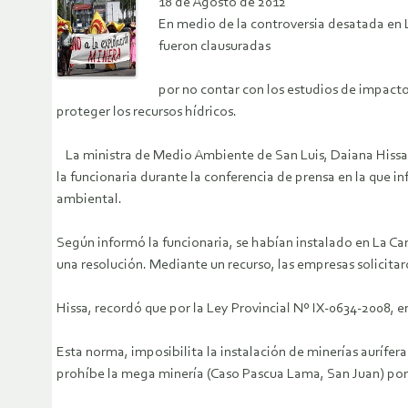
18 de Agosto de 2012
En medio de la controversia desatada en 
fueron clausuradas
por no contar con los estudios de impacto
proteger los recursos hídricos.
La ministra de Medio Ambiente de San Luis, Daiana Hissa, 
la funcionaria durante la conferencia de prensa en la que i
ambiental.
Según informó la funcionaria, se habían instalado en La C
una resolución. Mediante un recurso, las empresas solicita
Hissa, recordó que por la Ley Provincial Nº IX-0634-2008, e
Esta norma, imposibilita la instalación de minerías aurífer
prohíbe la mega minería (Caso Pascua Lama, San Juan) por