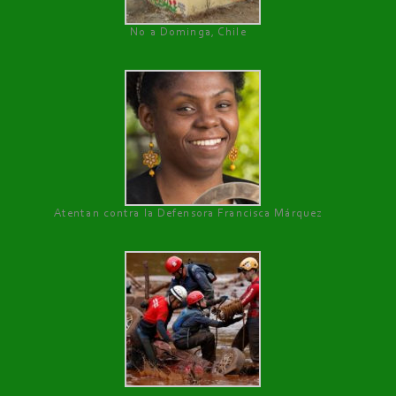
No a Dominga, Chile
Atentan contra la Defensora Francisca Márquez