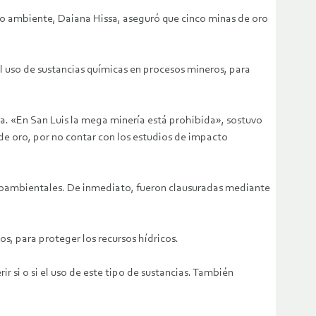
io ambiente, Daiana Hissa, aseguró que cinco minas de oro
l uso de sustancias químicas en procesos mineros, para
a. «En San Luis la mega minería está prohibida», sostuvo
 de oro, por no contar con los estudios de impacto
dioambientales. De inmediato, fueron clausuradas mediante
os, para proteger los recursos hídricos.
r si o si el uso de este tipo de sustancias. También