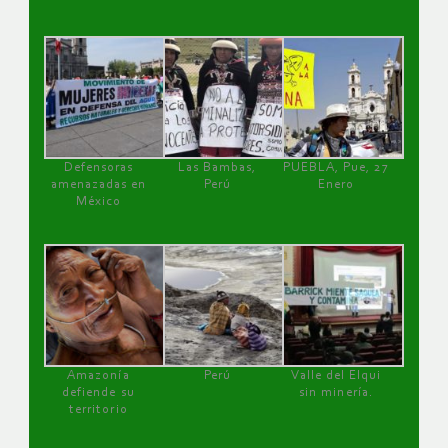
Defensoras
Las Bambas,
PUEBLA, Pue, 27
amenazadas en
Perú
Enero
México
Amazonía
Perú
Valle del Elqui
defiende su
sin minería.
territorio