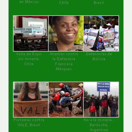
en México
Chile
Brasil
Valle de Elqui
Atentan contra
Defensoras de
sin minería.
la Defensora
Bolivia
Chile
Francisca
Márquez
Protestas contra
No a la minería ,
VALE, Brasil
Bariloche,
Argentina