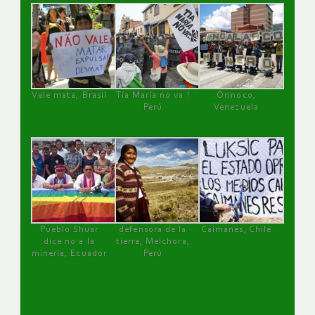
Vale mata, Brasil
Tía María no va !
Orinoco,
Perú
Venezuela
Pueblo Shuar
defensora de la
Caimanes, Chile
dice no a la
tierra, Melchora,
minería, Ecuador
Perú