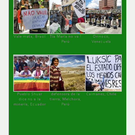
Vale mata, Brasil
Tía María no va !
Orinoco,
Perú
Venezuela
Pueblo Shuar
defensora de la
Caimanes, Chile
dice no a la
tierra, Melchora,
minería, Ecuador
Perú