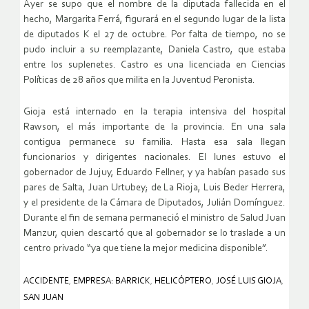
Ayer se supo que el nombre de la diputada fallecida en el
hecho, Margarita Ferrá, figurará en el segundo lugar de la lista
de diputados K el 27 de octubre. Por falta de tiempo, no se
pudo incluir a su reemplazante, Daniela Castro, que estaba
entre los suplenetes. Castro es una licenciada en Ciencias
Políticas de 28 años que milita en la Juventud Peronista.
Gioja está internado en la terapia intensiva del hospital
Rawson, el más importante de la provincia. En una sala
contigua permanece su familia. Hasta esa sala llegan
funcionarios y dirigentes nacionales. El lunes estuvo el
gobernador de Jujuy, Eduardo Fellner, y ya habían pasado sus
pares de Salta, Juan Urtubey; de La Rioja, Luis Beder Herrera,
y el presidente de la Cámara de Diputados, Julián Domínguez.
Durante el fin de semana permaneció el ministro de Salud Juan
Manzur, quien descartó que al gobernador se lo traslade a un
centro privado “ya que tiene la mejor medicina disponible”.
ACCIDENTE
,
EMPRESA: BARRICK
,
HELICÓPTERO
,
JOSÉ LUIS GIOJA
,
SAN JUAN