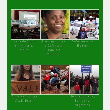
Valle de Elqui
Atentan contra
Defensoras de
sin minería.
la Defensora
Bolivia
Chile
Francisca
Márquez
Protestas contra
No a la minería ,
VALE, Brasil
Bariloche,
Argentina