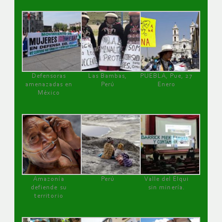
Defensoras
Las Bambas,
PUEBLA, Pue, 27
amenazadas en
Perú
Enero
México
Amazonía
Perú
Valle del Elqui
defiende su
sin minería.
territorio