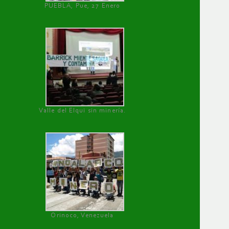
PUEBLA, Pue, 27 Enero
Valle del Elqui sin minería.
Orinoco, Venezuela