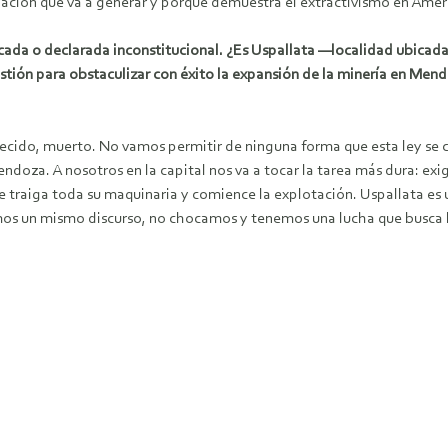
ación que va a generar y porque demuestra el extractivismo en Amé
cada o declarada inconstitucional. ¿Es Uspallata —localidad ubicada 
astión para obstaculizar con éxito la expansión de la minería en Men
recido, muerto. No vamos permitir de ninguna forma que esta ley s
ndoza. A nosotros en la capital nos va a tocar la tarea más dura: exi
Jorge traiga toda su maquinaria y comience la explotación. Uspallata 
nemos un mismo discurso, no chocamos y tenemos una lucha que busca