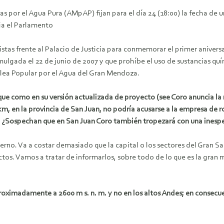
 por el Agua Pura (AMpAP) fijan para el día 24 (18:00) la fecha de un
cia el Parlamento
tas frente al Palacio de Justicia para conmemorar el primer aniversa
ulgada el 22 de junio de 2007 y que prohíbe el uso de sustancias quí
lea Popular por el Agua del Gran Mendoza.
ue como en su versión actualizada de proyecto (see Coro anuncia la 
km, en la provincia de San Juan, no podría acusarse a la empresa de r
 ¿Sospechan que en San Juan Coro también tropezará con una inesper
erno. Va a costar demasiado que la capital o los sectores del Gran 
os. Vamos a tratar de informarlos, sobre todo de lo que es la gran mi
aproximadamente a 2600 m s. n. m. y no en los altos Andes; en consec