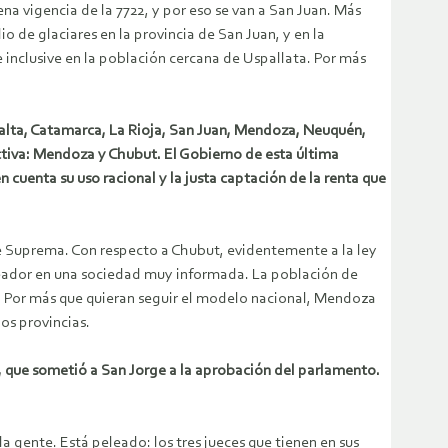
na vigencia de la 7722, y por eso se van a San Juan. Más
o de glaciares en la provincia de San Juan, y en la
 e inclusive en la población cercana de Uspallata. Por más
Salta, Catamarca, La Rioja, San Juan, Mendoza, Neuquén,
tiva: Mendoza y Chubut. El Gobierno de esta última
 cuenta su uso racional y la justa captación de la renta que
te Suprema. Con respecto a Chubut, evidentemente a la ley
ueador en una sociedad muy informada. La población de
s. Por más que quieran seguir el modelo nacional, Mendoza
dos provincias.
22, que sometió a San Jorge a la aprobación del parlamento.
a gente. Está peleado: los tres jueces que tienen en sus