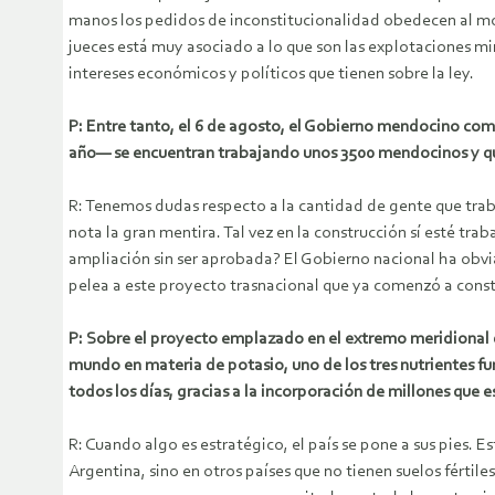
manos los pedidos de inconstitucionalidad obedecen al mo
jueces está muy asociado a lo que son las explotaciones mi
intereses económicos y políticos que tienen sobre la ley.
P: Entre tanto, el 6 de agosto, el Gobierno mendocino com
año— se encuentran trabajando unos 3500 mendocinos y que e
R: Tenemos dudas respecto a la cantidad de gente que traba
nota la gran mentira. Tal vez en la construcción sí esté t
ampliación sin ser aprobada? El Gobierno nacional ha obvi
pelea a este proyecto trasnacional que ya comenzó a const
P: Sobre el proyecto emplazado en el extremo meridional d
mundo en materia de potasio, uno de los tres nutrientes f
todos los días, gracias a la incorporación de millones que
R: Cuando algo es estratégico, el país se pone a sus pies. 
Argentina, sino en otros países que no tienen suelos fértil