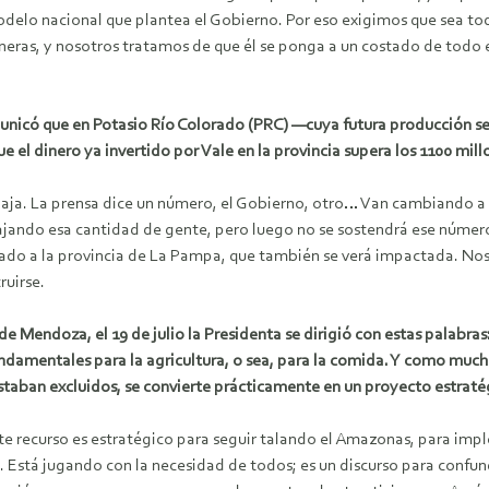
delo nacional que plantea el Gobierno. Por eso exigimos que sea to
neras, y nosotros tratamos de que él se ponga a un costado de todo e
unicó que en Potasio Río Colorado (PRC) —cuya futura producción se 
l dinero ya invertido por Vale en la provincia supera los 1100 mill
ja. La prensa dice un número, el Gobierno, otro… Van cambiando a di
rabajando esa cantidad de gente, pero luego no se sostendrá ese númer
ado a la provincia de La Pampa, que también se verá impactada. Nos
ruirse.
e Mendoza, el 19 de julio la Presidenta se dirigió con estas palabr
undamentales para la agricultura, o sea, para la comida. Y como mu
 estaban excluidos, se convierte prácticamente en un proyecto estraté
Este recurso es estratégico para seguir talando el Amazonas, para impl
es. Está jugando con la necesidad de todos; es un discurso para confun