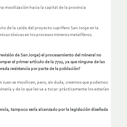
a movilización hacia la capital de la provincia
rio de la caída del proyecto cuprífero San Jorge en la
micas tóxicas en los procesos mineros metalíferos.
revisión de San Jorge) el procesamiento del mineral no
omper el primer artículo de la 7722, ya que ninguna de las
ada resistencia por parte de la población?
San Juan se movilicen, pero, sin duda, creemos que podemos
nería y de lo que les va a tocar: prácticamente los estarían
uencia, tampoco sería alcanzado por la legislación diseñada