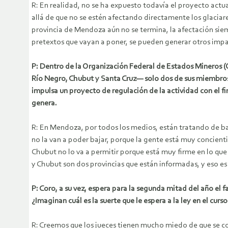
R: En realidad, no se ha expuesto todavía el proyecto actua
allá de que no se estén afectando directamente los glaciares
provincia de Mendoza aún no se termina, la afectación siempr
pretextos que vayan a poner, se pueden generar otros impac
P: Dentro de la Organización Federal de Estados Mineros (
Río Negro, Chubut y Santa Cruz— solo dos de sus miembros
impulsa un proyecto de regulación de la actividad con el fi
genera.
R: En Mendoza, por todos los medios, están tratando de ba
no la van a poder bajar, porque la gente está muy concie
Chubut no lo va a permitir porque está muy firme en lo que
y Chubut son dos provincias que están informadas, y eso es l
P: Coro, a su vez, espera para la segunda mitad del año el 
¿Imaginan cuál es la suerte que le espera a la ley en el curso
R: Creemos que los jueces tienen mucho miedo de que se cono