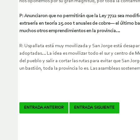
nos oponemos por su gran magnitud, por toda la contamin
P: Anunciaron que no permitirán que la Ley 7722 sea modifi
extraería en teoría 25.000 t anuales de cobre— el último b
muchos otros emprendimientos en la provincia…
R: Uspallata está muy movilizada y San Jorge está desapa
adoptadas… La idea es movilizar todo el sur y centro de Me
del pueblo y salir a cortar las rutas para evitar que San 
un bastión, toda la provincia lo es. Las asambleas soste
Navegador
ENTRADA ANTERIOR
ENTRADA SIGUIENTE
de
artículos