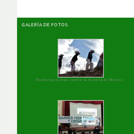
GALERÌA DE FOTOS
Wirakutas luchan contra la minería en México