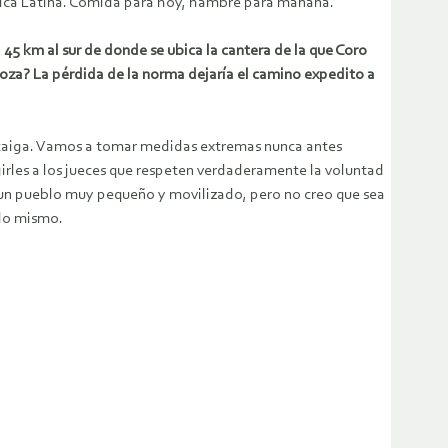
rica Latina. Comida para hoy, hambre para mañana.
45 km al sur de donde se ubica la cantera de la que Coro
doza? La pérdida de la norma dejaría el camino expedito a
e caiga. Vamos a tomar medidas extremas nunca antes
girles a los jueces que respeten verdaderamente la voluntad
es un pueblo muy pequeño y movilizado, pero no creo que sea
 lo mismo.