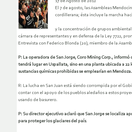
17 de Agosto de 2012
El 7 de agosto, las Asambleas Mendocinas
cordillerana; ésta incluye la marcha ha
y la concentración de grupos ambientalis
cámara de representantes y en defensa de la Ley 7722, prom
Entrevista con Federico Blonda (20), miembro de la Asamb
P: La operadora de San Jorge, Coro Mining Corp., informó q
tendrá lugar en Uspallata, sino en una planta ubicada a 22 
sustancias químicas prohibidas se emplearían en Mendoza.
R: La lucha en San Juan está siendo corrompida por el Gobi
contar con el apoyo de los pueblos aledaños a estos proyect
usando de basurero.
P: Su director ejecutivo aclaró que San Jorge se localiza 
para proteger los glaciares del país
.