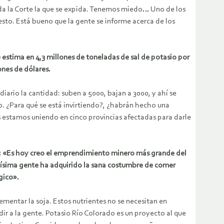
da la Corte la que se expida. Tenemos miedo… Uno de los
sto. Está bueno que la gente se informe acerca de los
estima en 4,3 millones de toneladas de sal de potasio por
ones de dólares.
ario la cantidad: suben a 5000, bajan a 3000, y ahí se
o. ¿Para qué se está invirtiendo?, ¿habrán hecho una
 estamos uniendo en cinco provincias afectadas para darle
as: «Es hoy creo el emprendimiento minero más grande del
chísima gente ha adquirido la sana costumbre de comer
gico».
ementar la soja. Estos nutrientes no se necesitan en
dir a la gente. Potasio Río Colorado es un proyecto al que