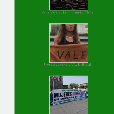
Valle de Elqui sin minería. Chile
Protestas contra VALE, Brasil