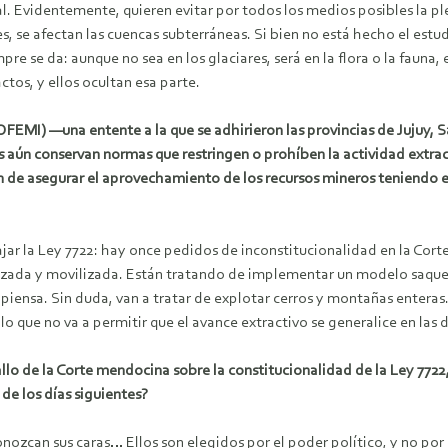
l. Evidentemente, quieren evitar por todos los medios posibles la ple
, se afectan las cuencas subterráneas. Si bien no está hecho el estudi
e se da: aunque no sea en los glaciares, será en la flora o la fauna,
tos, y ellos ocultan esa parte.
OFEMI) —una entente a la que se adhirieron las provincias de Jujuy, 
 aún conservan normas que restringen o prohíben la actividad extrac
n de asegurar el aprovechamiento de los recursos mineros teniendo en
jar la Ley 7722: hay once pedidos de inconstitucionalidad en la Cor
ntizada y movilizada. Están tratando de implementar un modelo saq
 piensa. Sin duda, van a tratar de explotar cerros y montañas entera
o que no va a permitir que el avance extractivo se generalice en las 
fallo de la Corte mendocina sobre la constitucionalidad de la Ley 77
 de los días siguientes?
zcan sus caras… Ellos son elegidos por el poder político, y no por l