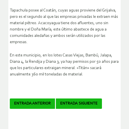
Tapachula posee al Coatán, cuyas aguas proviene del Grijalva,
pero es el segundo al que las empresas privadas le extraen más
material pétreo. Acacoyagua tiene dos afluentes, uno sin
nombre y el Doña María; este último abastece de agua a
comunidades aledañas y ambos serán utilizados por las
empresas.
En este municipio, en los lotes Casas Viejas, Bambú, Jalapa,
Diana 4, la Rendija y Diana 3, ya hay permisos por 50 años para
que los particulares extraigan mineral. «Titán» sacará
anualmente 360 mil toneladas de material.
Navegador
ENTRADA ANTERIOR
ENTRADA SIGUIENTE
de