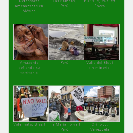
Defensoras
Las Bambas,
PUEBLA, Pue, 27
amenazadas en
Perú
Enero
México
Amazonía
Perú
Valle del Elqui
defiende su
sin minería.
territorio
Vale mata, Brasil
Tía María no va !
Orinoco,
Perú
Venezuela