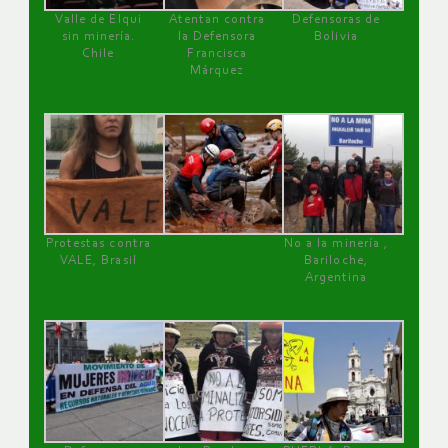
Valle de Elqui
Atentan contra
Defensoras de
sin minería.
la Defensora
Bolivia
Chile
Francisca
Márquez
Protestas contra
No a la minería ,
VALE, Brasil
Bariloche,
Argentina