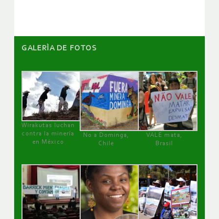
artículos
GALERÌA DE FOTOS
Wirakutas luchan
contra la minería
No a Dominga,
VALE mata,
en México
Chile
Brasil