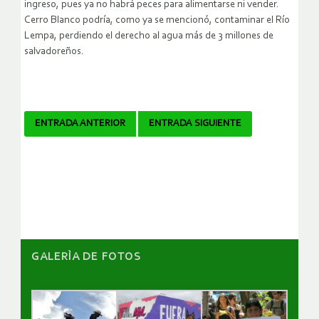
ingreso, pues ya no habrá peces para alimentarse ni vender.
Cerro Blanco podría, como ya se mencionó, contaminar el Río
Lempa, perdiendo el derecho al agua más de 3 millones de
salvadoreños.
Navegador
ENTRADA ANTERIOR
ENTRADA SIGUIENTE
de
artículos
GALERÌA DE FOTOS