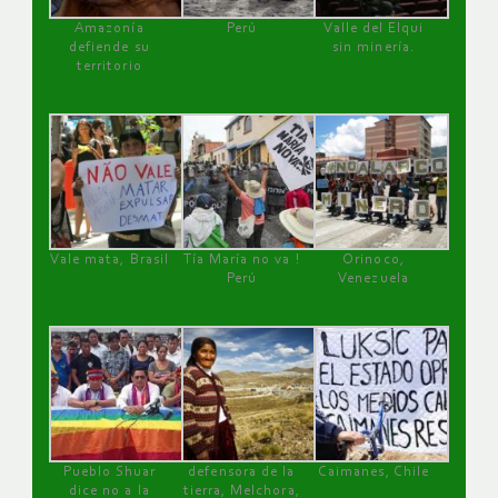
Amazonía
Perú
Valle del Elqui
defiende su
sin minería.
territorio
Vale mata, Brasil
Tía María no va !
Orinoco,
Perú
Venezuela
Pueblo Shuar
defensora de la
Caimanes, Chile
dice no a la
tierra, Melchora,