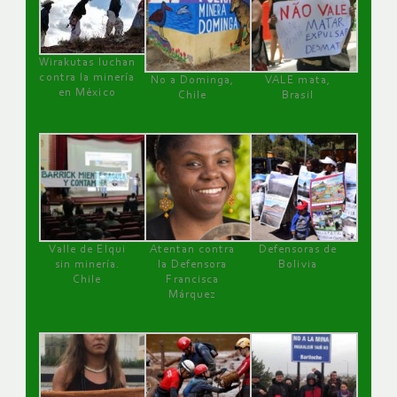
Wirakutas luchan
contra la minería
No a Dominga,
VALE mata,
en México
Chile
Brasil
Valle de Elqui
Atentan contra
Defensoras de
sin minería.
la Defensora
Bolivia
Chile
Francisca
Márquez