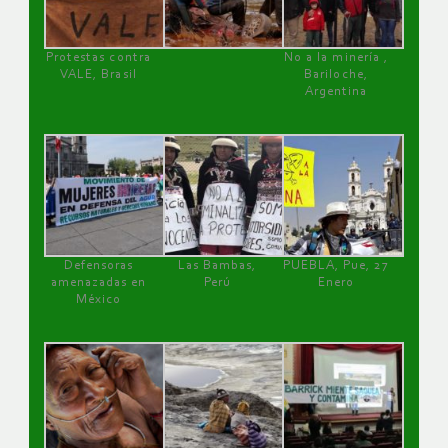
Protestas contra
No a la minería ,
VALE, Brasil
Bariloche,
Argentina
Defensoras
Las Bambas,
PUEBLA, Pue, 27
amenazadas en
Perú
Enero
México