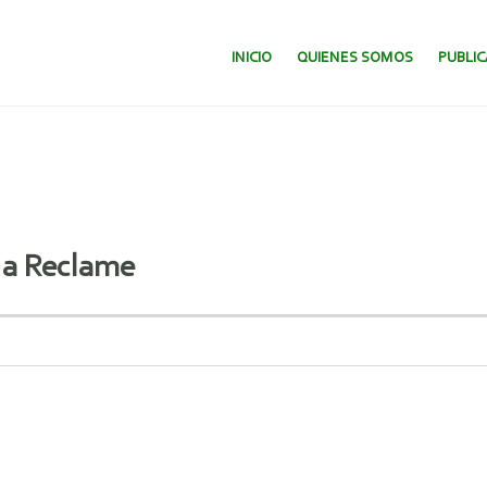
SALTAR AL CONTENIDO.
INICIO
QUIENES SOMOS
PUBLI
 a Reclame