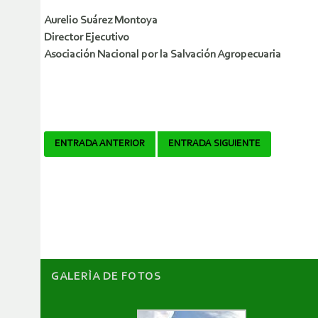
Aurelio Suárez Montoya
Director Ejecutivo
Asociación Nacional por la Salvación Agropecuaria
Navegador
ENTRADA ANTERIOR
ENTRADA SIGUIENTE
de
artículos
GALERÌA DE FOTOS