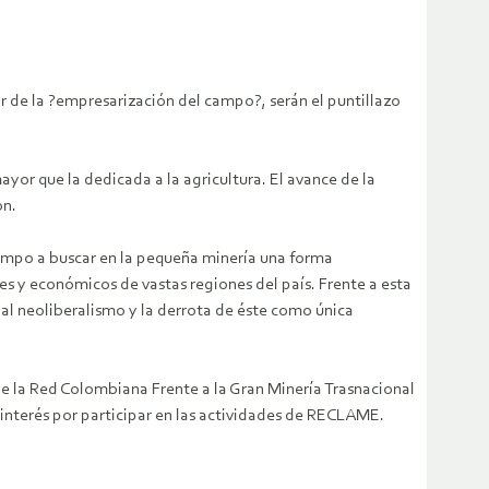
or de la ?empresarización del campo?, serán el puntillazo
yor que la dedicada a la agricultura. El avance de la
ón.
 campo a buscar en la pequeña minería una forma
s y económicos de vastas regiones del país. Frente a esta
al neoliberalismo y la derrota de éste como única
e la Red Colombiana Frente a la Gran Minería Trasnacional
nterés por participar en las actividades de RECLAME.