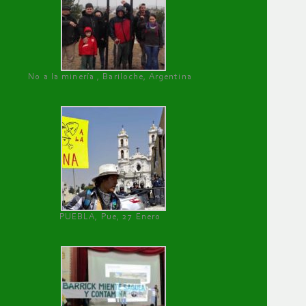
No a la minería , Bariloche, Argentina
PUEBLA, Pue, 27 Enero