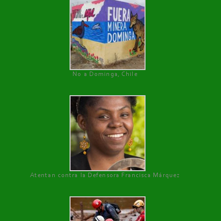
No a Dominga, Chile
Atentan contra la Defensora Francisca Márquez