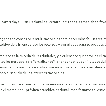
e comercio, el Plan Nacional de Desarrollo y todas las medidas a fav
egadas en concesión a multinacionales para hacer minería, un área ma
cultivo de alimentos, por los recursos y por el agua para su producci
mbianos a la miseria de las ciudades, y a quienes se quedaron en el
s los persigue para ?erradicarlos?, ahondando los conflictos sociale
uaria ha promovido la movilización social como forma de resistencia 
o al servicio de los intereses nacionales.
acciones que a nivel regional se enmarcan dentro de los consensos d
En el marco de su próxima asamblea nacional, manifestamos nuestro i