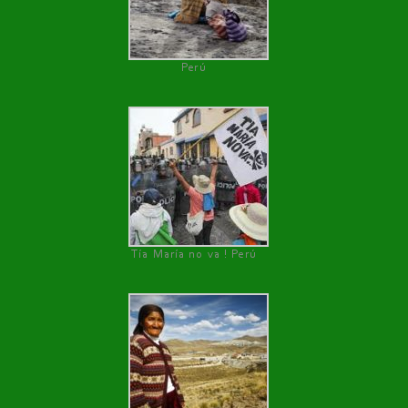
Perú
Tía María no va ! Perú