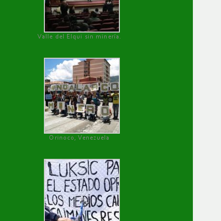
Valle del Elqui sin minería.
Orinoco, Venezuela