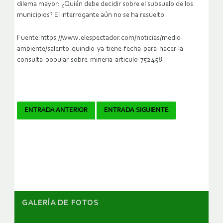
dilema mayor: ¿Quién debe decidir sobre el subsuelo de los
municipios? El interrogante aún no se ha resuelto.
Fuente:https://www.elespectador.com/noticias/medio-
ambiente/salento-quindio-ya-tiene-fecha-para-hacer-la-
consulta-popular-sobre-mineria-articulo-752458
Navegador
ENTRADA ANTERIOR
ENTRADA SIGUIENTE
de
artículos
GALERÌA DE FOTOS