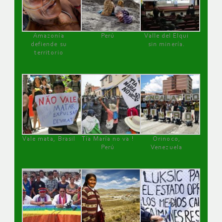
Amazonía
Perú
Valle del Elqui
defiende su
sin minería.
territorio
Vale mata, Brasil
Tía María no va !
Orinoco,
Perú
Venezuela