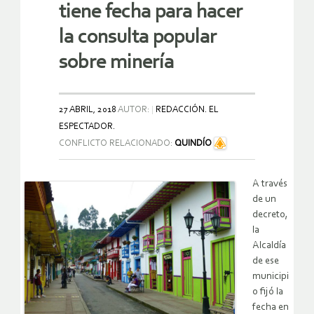
tiene fecha para hacer
la consulta popular
sobre minería
27 ABRIL, 2018
AUTOR:
REDACCIÓN. EL
ESPECTADOR.
CONFLICTO RELACIONADO:
QUINDÍO
A través
de un
decreto,
la
Alcaldía
de ese
municipi
o fijó la
fecha en