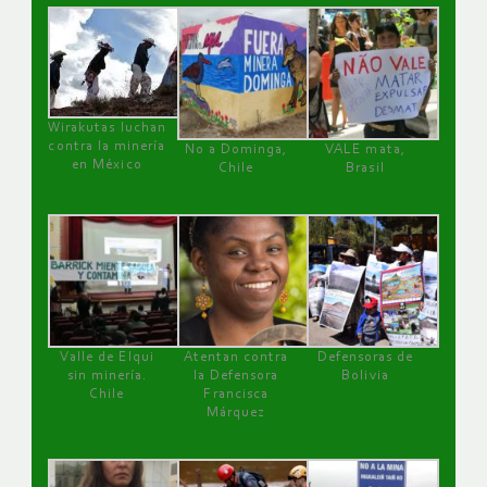
Wirakutas luchan
contra la minería
No a Dominga,
VALE mata,
en México
Chile
Brasil
Valle de Elqui
Atentan contra
Defensoras de
sin minería.
la Defensora
Bolivia
Chile
Francisca
Márquez