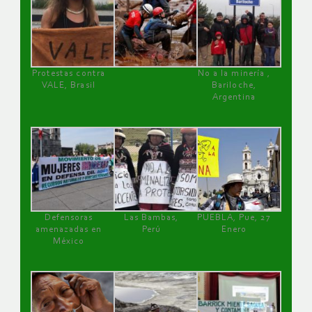
Protestas contra
No a la minería ,
VALE, Brasil
Bariloche,
Argentina
Defensoras
Las Bambas,
PUEBLA, Pue, 27
amenazadas en
Perú
Enero
México