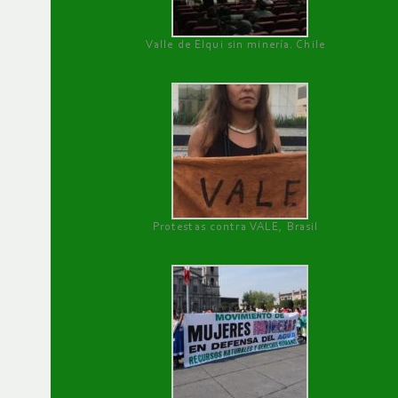
Valle de Elqui sin minería. Chile
Protestas contra VALE, Brasil