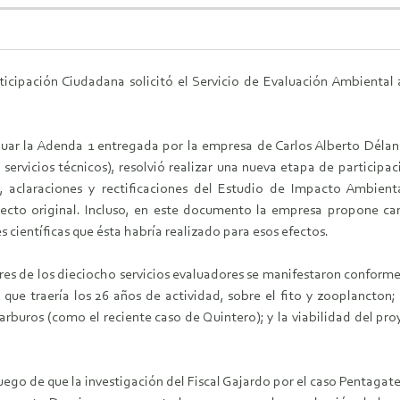
icipación Ciudadana solicitó el Servicio de Evaluación Ambiental
uar la Adenda 1 entregada por la empresa de Carlos Alberto Délano
servicios técnicos), resolvió realizar una nueva etapa de particip
, aclaraciones y rectificaciones del Estudio de Impacto Ambien
yecto original. Incluso, en este documento la empresa propone c
 científicas que ésta habría realizado para esos efectos.
res de los dieciocho servicios evaluadores se manifestaron conformes
s que traería los 26 años de actividad, sobre el fito y zooplancton
buros (como el reciente caso de Quintero); y la viabilidad del proy
luego de que la investigación del Fiscal Gajardo por el caso Pentaga