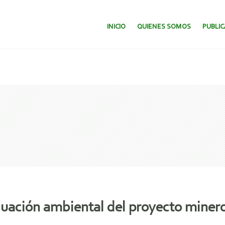
SALTAR AL CONTENIDO.
INICIO
QUIENES SOMOS
PUBLI
aluación ambiental del proyecto mine