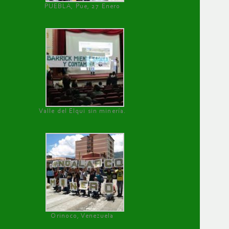
PUEBLA, Pue, 27 Enero
Valle del Elqui sin minería.
Orinoco, Venezuela