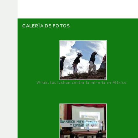
GALERÌA DE FOTOS
Wirakutas luchan contra la minería en México