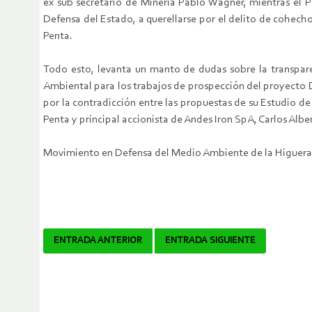
ex sub secretario de Minería Pablo Wagner, mientras el
Defensa del Estado, a querellarse por el delito de cohech
Penta.
Todo esto, levanta un manto de dudas sobre la transparen
Ambiental para los trabajos de prospección del proyecto D
por la contradicción entre las propuestas de su Estudio de
Penta y principal accionista de Andes Iron SpA, Carlos Alb
Movimiento en Defensa del Medio Ambiente de la Higue
Navegador
ENTRADA ANTERIOR
ENTRADA SIGUIENTE
de
artículos