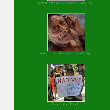
Defensoras amenazadas en México
Amazonía defiende su territorio
Vale mata, Brasil