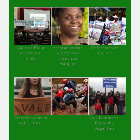
Valle de Elqui
Atentan contra
Defensoras de
sin minería.
la Defensora
Bolivia
Chile
Francisca
Márquez
Protestas contra
No a la minería ,
VALE, Brasil
Bariloche,
Argentina