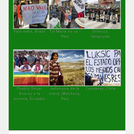
Vale mata, Brasil
Tía María no va !
Orinoco,
Perú
Venezuela
Pueblo Shuar
defensora de la
Caimanes, Chile
dice no a la
tierra, Melchora,
minería, Ecuador
Perú