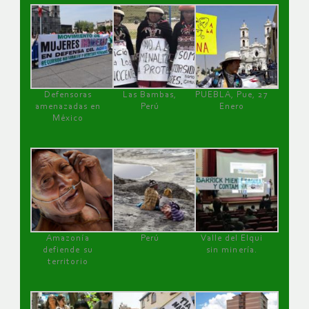
Defensoras
Las Bambas,
PUEBLA, Pue, 27
amenazadas en
Perú
Enero
México
Amazonía
Perú
Valle del Elqui
defiende su
sin minería.
territorio