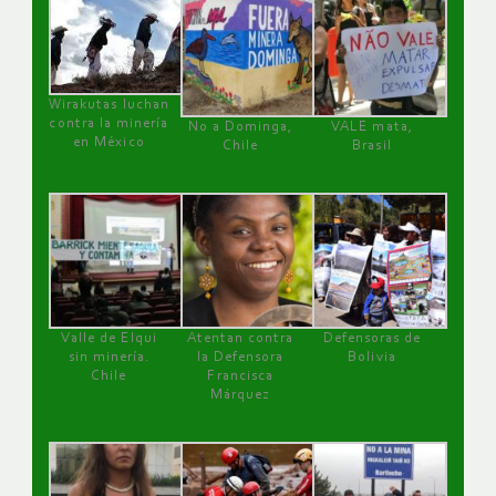
Wirakutas luchan
contra la minería
No a Dominga,
VALE mata,
en México
Chile
Brasil
Valle de Elqui
Atentan contra
Defensoras de
sin minería.
la Defensora
Bolivia
Chile
Francisca
Márquez