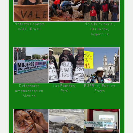
Protestas contra
No a la minería ,
VALE, Brasil
Bariloche,
Argentina
Defensoras
Las Bambas,
PUEBLA, Pue, 27
amenazadas en
Perú
Enero
México