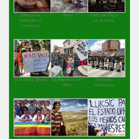
Amazonía
Perú
Valle del Elqui
defiende su
sin minería.
territorio
Vale mata, Brasil
Tía María no va !
Orinoco,
Perú
Venezuela