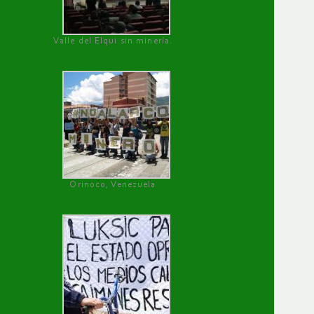
Valle del Elqui sin minería.
Orinoco, Venezuela