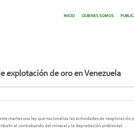
SALTAR AL CONTENIDO.
INICIO
QUIENES SOMOS
PUBLI
e explotación de oro en Venezuela
e martes una ley que nacionaliza las actividades de «exploración 
ombatir el contrabando del mineral y la depredación ambiental.