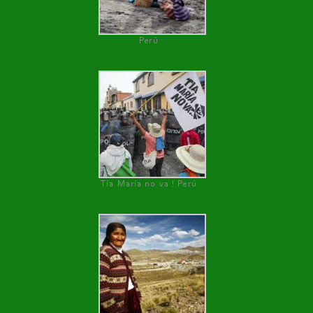
Perú
Tía María no va ! Perú