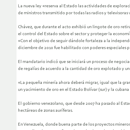
La nueva ley «reserva al Estado las actividades de exploraci
de ministros transmitido por todas las radios y televisoras
Chávez, que durante el acto exhibió un lingote de oro reti
el control del Estado sobre el sector y proteger la economía
«Con el objetivo de seguir dándole fortaleza a la independ
diciembre de 2010 fue habilitado con poderes especiales pa
El mandatario indicó que se iniciará un proceso de negocia
de regalías de acuerdo a la cantidad de oro explotado y un
«La pequeña minería ahora deberá migrar, igual que la gra
un yacimiento de oro en el Estado Bolívar (sur) y la cubana
El gobierno venezolano, que desde 2007 ha pasado al Esta
hectáreas de zonas auríferas.
En Venezuela, donde buena parte de los proyectos mineros es