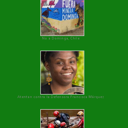
No a Dominga, Chile
Atentan contra la Defensora Francisca Márquez