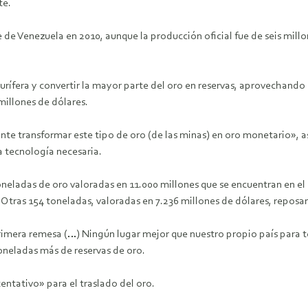
te.
 de Venezuela en 2010, aunque la producción oficial fue de seis mill
rífera y convertir la mayor parte del oro en reservas, aprovechando l
 millones de dólares.
e transformar este tipo de oro (de las minas) en oro monetario», a
a tecnología necesaria.
eladas de oro valoradas en 11.000 millones que se encuentran en el 
 Otras 154 toneladas, valoradas en 7.236 millones de dólares, reposan
rimera remesa (…) Ningún lugar mejor que nuestro propio país para te
toneladas más de reservas de oro.
ntativo» para el traslado del oro.