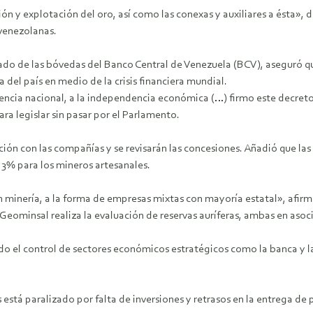
ón y explotación del oro, así como las conexas y auxiliares a ésta», 
 venezolanas.
rado de las bóvedas del Banco Central de Venezuela (BCV), aseguró q
 del país en medio de la crisis financiera mundial.
encia nacional, a la independencia económica (…) firmo este decreto
ra legislar sin pasar por el Parlamento.
ción con las compañías y se revisarán las concesiones. Añadió que la
 3% para los mineros artesanales.
n minería, a la forma de empresas mixtas con mayoría estatal», afi
 Geominsal realiza la evaluación de reservas auríferas, ambas en asoc
do el control de sectores económicos estratégicos como la banca y 
tá paralizado por falta de inversiones y retrasos en la entrega de p