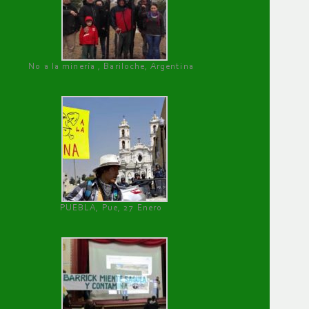
No a la minería , Bariloche, Argentina
PUEBLA, Pue, 27 Enero