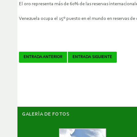
El oro representa más de 60% de las reservas internacionale
Venezuela ocupa el 15º puesto en el mundo en reservas de or
Navegador
ENTRADA ANTERIOR
ENTRADA SIGUIENTE
de
artículos
GALERÌA DE FOTOS