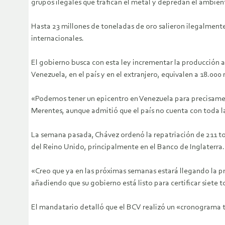
grupos ilegales que trafican el metal y depredan el ambien
Hasta 23 millones de toneladas de oro salieron ilegalmente
internacionales.
El gobierno busca con esta ley incrementar la producción au
Venezuela, en el país y en el extranjero, equivalen a 18.000
«Podemos tener un epicentro en Venezuela para precisament
Merentes, aunque admitió que el país no cuenta con toda l
La semana pasada, Chávez ordenó la repatriación de 211 ton
del Reino Unido, principalmente en el Banco de Inglaterra.
«Creo que ya en las próximas semanas estará llegando la p
añadiendo que su gobierno está listo para certificar siete 
El mandatario detalló que el BCV realizó un «cronograma te