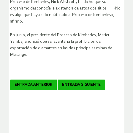
Proceso de Kimberley, Nick Westcott, ha dicho que su
organismo desconocía la existencia de estos dos sitios. »No
es algo que haya sido notificado al Proceso de Kimberley»,
afirmó.
En junio, el presidente del Proceso de Kimberley, Matieu
Yamba, anunció que se levantaría la prohibición de
exportación de diamantes en las dos principales minas de
Marange.
Navegador
ENTRADA ANTERIOR
ENTRADA SIGUIENTE
de
artículos