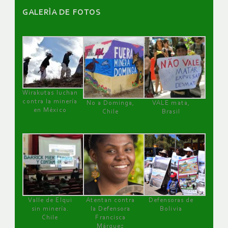
GALERÌA DE FOTOS
Wirakutas luchan
contra la minería
No a Dominga,
VALE mata,
en México
Chile
Brasil
Valle de Elqui
Atentan contra
Defensoras de
sin minería.
la Defensora
Bolivia
Chile
Francisca
Márquez