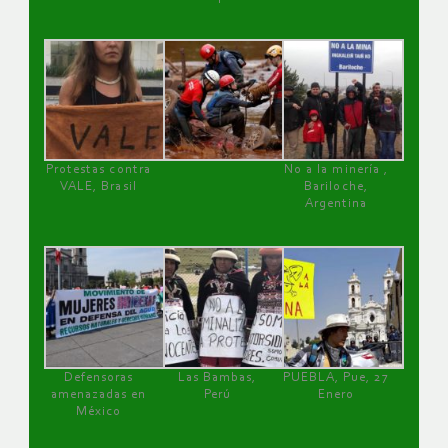
Protestas contra
No a la minería ,
VALE, Brasil
Bariloche,
Argentina
Defensoras
Las Bambas,
PUEBLA, Pue, 27
amenazadas en
Perú
Enero
México