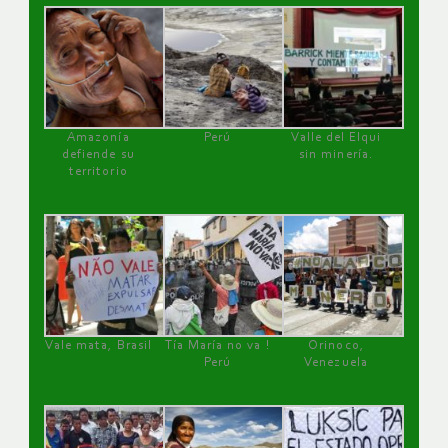
Amazonía
Perú
Valle del Elqui
defiende su
sin minería.
territorio
Vale mata, Brasil
Tía María no va !
Orinoco,
Perú
Venezuela