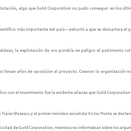
xplotación, algo que Gold Corporation no pudo conseguir en los últi
entífico más importante del país— exhortó a que se descartara el pr
ldeas, la explotación de oro pondría en peligro el patrimonio cu
las llevan años de oposición al proyecto. Crearon la organización 
ico con el movimiento fue la evidente alianza que Gold Corporation f
Traian Basescu y el primer ministro socialista Victor Ponta se declara
licidad de Gold Corporation, mientras no informaban sobre los argum