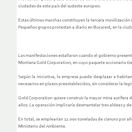
ciudades de este país del sudeste europeo.
Estas últimas marchas constituyen la tercera movilización 
Pequeños grupos protestan a diario en Bucarest, en la ciuda
Las manifestaciones estallaron cuando el gobierno presentó
Montana Gold Corporation, en cuyo paquete accionario tie
Según la iniciativa, la empresa puede desplazar a habitan
necesarios en plazos preestablecidos, sin considerar la leg
Gold Corporation quiere construir la mayor mina aurífera 
años. La operación implicaría desmantelar tres aldeas y d
En total, se emplearían 12.000 toneladas de cianuro por añ
Ministerio del Ambiente.