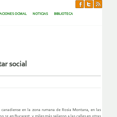
CACIONES OCMAL
NOTICIAS
BIBLIOTECA
ar social
a canadiense en la zona rumana de Rosia Montana, en las
5 en Bucarest, y miles más salieron a las calles en otras