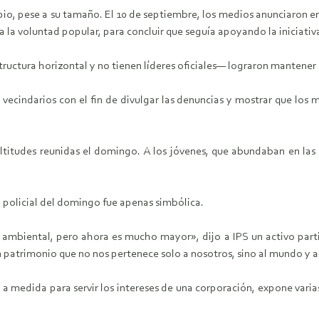
ncipio, pese a su tamaño. El 10 de septiembre, los medios anunciaro
a la voluntad popular, para concluir que seguía apoyando la iniciativ
tructura horizontal y no tienen líderes oficiales— lograron mantener
vecindarios con el fin de divulgar las denuncias y mostrar que los 
ultitudes reunidas el domingo. A los jóvenes, que abundaban en las
ia policial del domingo fue apenas simbólica.
ambiental, pero ahora es mucho mayor», dijo a IPS un activo partic
 patrimonio que no nos pertenece solo a nosotros, sino al mundo y a
a medida para servir los intereses de una corporación, expone varias