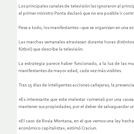
Los principales canales de televisión las ignoraron al pri
el primer ministro Ponta declaró que no era posible ir contr
Pese a todo, los manifestantes –que se organizan en una es
Las marchas semanales atraviesan durante horas distintos 
fútbol) que describe la televisión.
La estrategia parece haber funcionado, a la luz de las m
manifestantes de mayor edad, cada vez más visibles.
Tras 15 días de inteligentes acciones callejeras, la presenc
«Es interesante que este malestar comenzó por una causa 
mantener sus propiedades, por el deber de salvaguardar un
«El caso de Rosia Montana, en el que vemos una ley hecha 
económico capitalista», estimó Craciun.