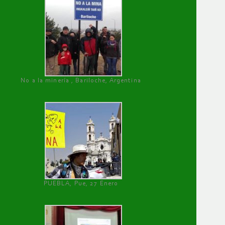
No a la minería , Bariloche, Argentina
PUEBLA, Pue, 27 Enero