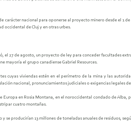
de carácter nacional para oponerse al proyecto minero desde el 1 de
d occidental de Cluj y en otras urbes.
, el 27 de agosto, un proyecto de ley para conceder facultades extra
ne mayoría el grupo canadiense Gabriel Resources.
tes cuyas viviendas estén en el perímetro de la mina y las autoridad
islación nacional, pronunciamientos judiciales o exigencias legales de
de Europa en Rosia Montana, en el noroccidental condado de Alba, par
estripar cuatro montañas.
o y se producirían 13 millones de toneladas anuales de residuos, se