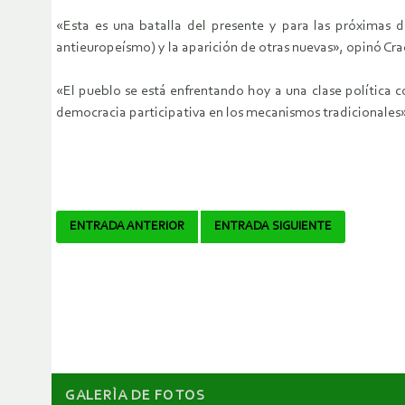
«Esta es una batalla del presente y para las próximas d
antieuropeísmo) y la aparición de otras nuevas», opinó Cra
«El pueblo se está enfrentando hoy a una clase política 
democracia participativa en los mecanismos tradicionales»
Navegador
ENTRADA ANTERIOR
ENTRADA SIGUIENTE
de
artículos
GALERÌA DE FOTOS