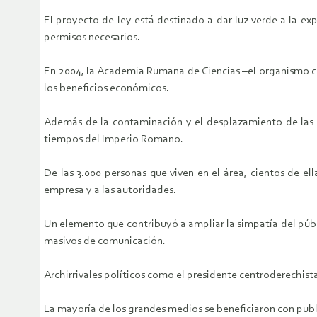
El proyecto de ley está destinado a dar luz verde a la e
permisos necesarios.
En 2004, la Academia Rumana de Ciencias –el organismo ci
los beneficios económicos.
Además de la contaminación y el desplazamiento de las a
tiempos del Imperio Romano.
De las 3.000 personas que viven en el área, cientos de el
empresa y a las autoridades.
Un elemento que contribuyó a ampliar la simpatía del públ
masivos de comunicación.
Archirrivales políticos como el presidente centroderechista 
La mayoría de los grandes medios se beneficiaron con pub