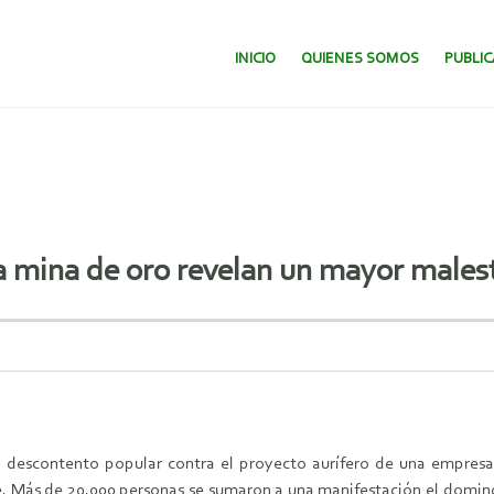
SALTAR AL CONTENIDO.
INICIO
QUIENES SOMOS
PUBLI
a mina de oro revelan un mayor malest
l descontento popular contra el proyecto aurífero de una empres
 Más de 20.000 personas se sumaron a una manifestación el domingo 1