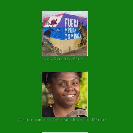
No a Dominga, Chile
Atentan contra la Defensora Francisca Márquez