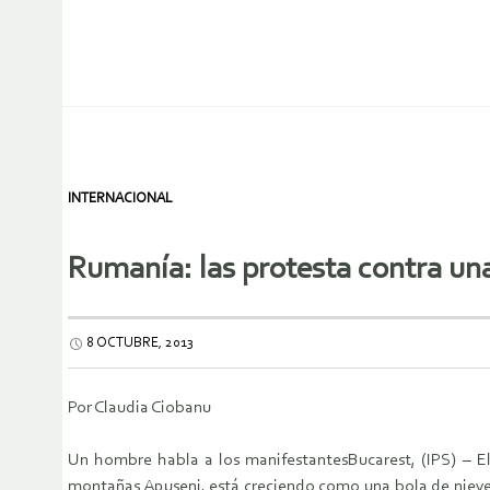
INTERNACIONAL
Rumanía: las protesta contra un
8 OCTUBRE, 2013
Por Claudia Ciobanu
Un hombre habla a los manifestantesBucarest, (IPS) – E
montañas Apuseni, está creciendo como una bola de nieve.