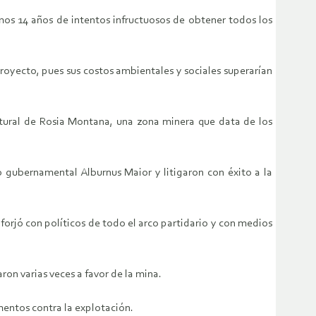
mos 14 años de intentos infructuosos de obtener todos los
oyecto, pues sus costos ambientales y sociales superarían
ltural de Rosia Montana, una zona minera que data de los
no gubernamental Alburnus Maior y litigaron con éxito a la
orjó con políticos de todo el arco partidario y con medios
ron varias veces a favor de la mina.
entos contra la explotación.