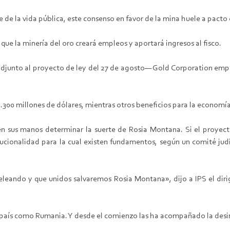
e de la vida pública, este consenso en favor de la mina huele a pacto
ue la minería del oro creará empleos y aportará ingresos al fisco.
adjunto al proyecto de ley del 27 de agosto— Gold Corporation emple
 2.300 millones de dólares, mientras otros beneficios para la econom
en sus manos determinar la suerte de Rosia Montana. Si el proyec
cionalidad para la cual existen fundamentos, según un comité judi
leando y que unidos salvaremos Rosia Montana», dijo a IPS el diri
país como Rumania. Y desde el comienzo las ha acompañado la desi