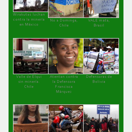
Wirakutas luchan
contra la minería
No a Dominga,
VALE mata,
en México
Chile
Brasil
Valle de Elqui
Atentan contra
Defensoras de
sin minería.
la Defensora
Bolivia
Chile
Francisca
Márquez