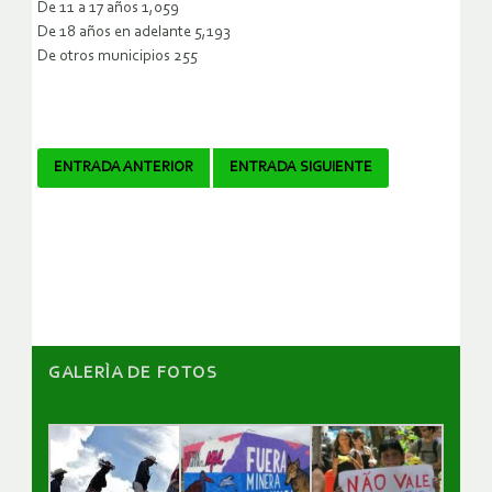
De 11 a 17 años 1,059
De 18 años en adelante 5,193
De otros municipios 255
Navegador
ENTRADA ANTERIOR
ENTRADA SIGUIENTE
de
artículos
GALERÌA DE FOTOS