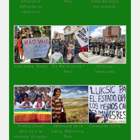
Amazonía
Perú
Valle del Elqui
defiende su
sin minería.
territorio
Vale mata, Brasil
Tía María no va !
Orinoco,
Perú
Venezuela
Pueblo Shuar
defensora de la
Caimanes, Chile
dice no a la
tierra, Melchora,
minería, Ecuador
Perú