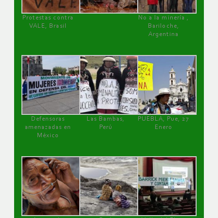
Protestas contra
No a la minería ,
VALE, Brasil
Bariloche,
Argentina
Defensoras
Las Bambas,
PUEBLA, Pue, 27
amenazadas en
Perú
Enero
México