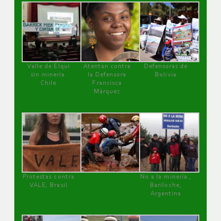
Valle de Elqui
Atentan contra
Defensoras de
sin minería.
la Defensora
Bolivia
Chile
Francisca
Márquez
Protestas contra
No a la minería ,
VALE, Brasil
Bariloche,
Argentina