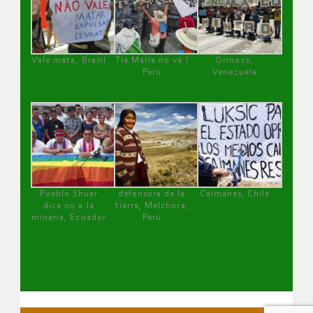
Vale mata, Brasil
Tía María no va !
Orinoco,
Perú
Venezuela
Pueblo Shuar
defensora de la
Caimanes, Chile
dice no a la
tierra, Melchora,
minería, Ecuador
Perú