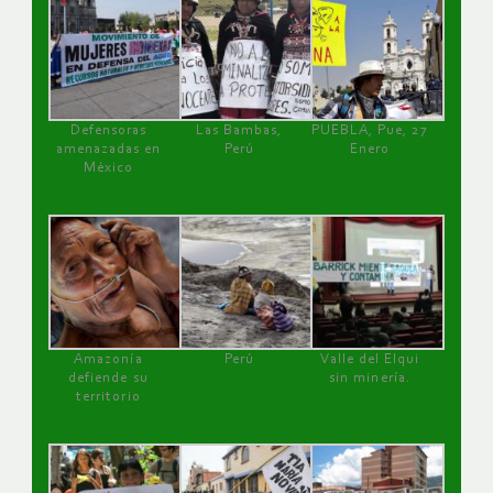
Defensoras
Las Bambas,
PUEBLA, Pue, 27
amenazadas en
Perú
Enero
México
Amazonía
Perú
Valle del Elqui
defiende su
sin minería.
territorio