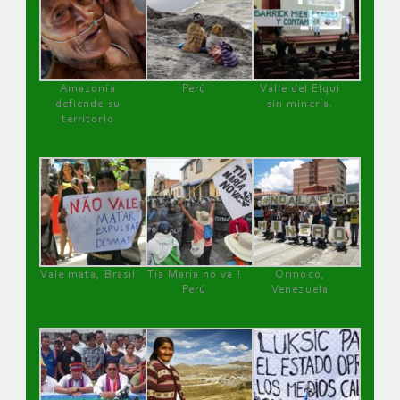
Amazonía
Perú
Valle del Elqui
defiende su
sin minería.
territorio
Vale mata, Brasil
Tía María no va !
Orinoco,
Perú
Venezuela