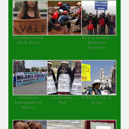
Protestas contra
No a la minería ,
VALE, Brasil
Bariloche,
Argentina
Defensoras
Las Bambas,
PUEBLA, Pue, 27
amenazadas en
Perú
Enero
México