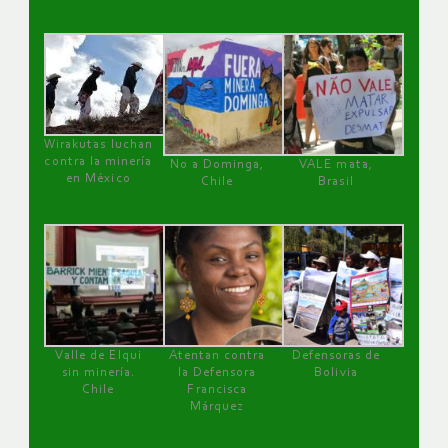
Wirakutas luchan
contra la minería
No a Dominga,
VALE mata,
en México
Chile
Brasil
Valle de Elqui
Atentan contra
Defensoras de
sin minería.
la Defensora
Bolivia
Chile
Francisca
Márquez