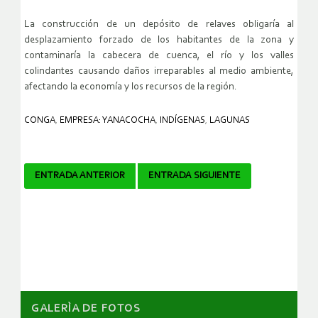
La construcción de un depósito de relaves obligaría al
desplazamiento forzado de los habitantes de la zona y
contaminaría la cabecera de cuenca, el río y los valles
colindantes causando daños irreparables al medio ambiente,
afectando la economía y los recursos de la región.
CONGA
,
EMPRESA: YANACOCHA
,
INDÍGENAS
,
LAGUNAS
Navegador
ENTRADA ANTERIOR
ENTRADA SIGUIENTE
de
artículos
GALERÌA DE FOTOS