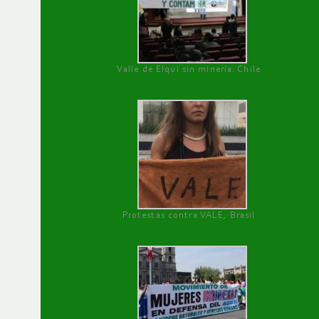
Valle de Elqui sin minería. Chile
Protestas contra VALE, Brasil