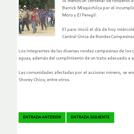
Al menos un centenar de ronderos de
Barrick Misquichilca por el incumpl
Moro y El Peregil.
El paro inició el día de hoy miércol
Central Única de Rondas Campesinas d
Los integrantes de las diversas rondas campesinas de los
aguas, además del cumplimiento de un trato adecuado a sus
Las comunidades afectadas por el accionar minero, se enc
Shorey Chico, entre otros.
Navegador
ENTRADA ANTERIOR
ENTRADA SIGUIENTE
de