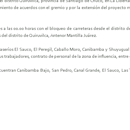
l distrito Quiruvilca, provincia de Santiago de Chuco, en La Libert
imiento de acuerdos con el gremio y por la extensión del proyecto 
es a las 00.00 horas con el bloqueo de carreteras desde el distrito
el distrito de Quiruvilca, Antenor Mantilla Juárez.
 caseríos El Sauco, El Peregil, Caballo Moro, Canibamba y Shuyugual
 trabajadores, contrato de personal de la zona de influencia, entre 
uentran Canibamba Bajo, San Pedro, Canal Grande, El Sauco, Las Toto