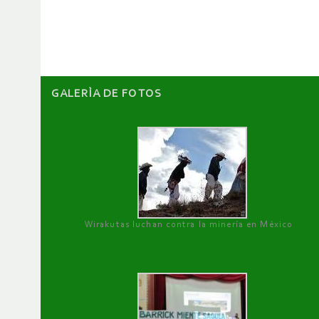
artículos
GALERÌA DE FOTOS
Wirakutas luchan contra la minería en México