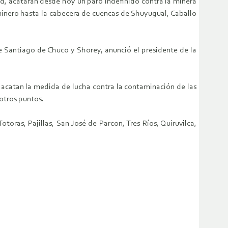
ad, acatarán desde hoy un paro indefinido contra la minera
minero hasta la cabecera de cuencas de Shuyugual, Caballo
 de Santiago de Chuco y Shorey, anunció el presidente de la
 acatan la medida de lucha contra la contaminación de las
otros puntos.
ras, Pajillas, San José de Parcon, Tres Ríos, Quiruvilca,