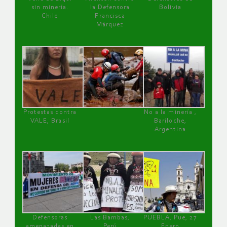
sin minería.
la Defensora
Bolivia
Chile
Francisca
Márquez
Protestas contra
No a la minería ,
VALE, Brasil
Bariloche,
Argentina
Defensoras
Las Bambas,
PUEBLA, Pue, 27
amenazadas en
Perú
Enero