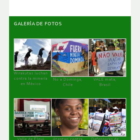
GALERÌA DE FOTOS
Wirakutas luchan
contra la minería
No a Dominga,
VALE mata,
en México
Chile
Brasil
Valle de Elqui
Atentan contra
Defensoras de