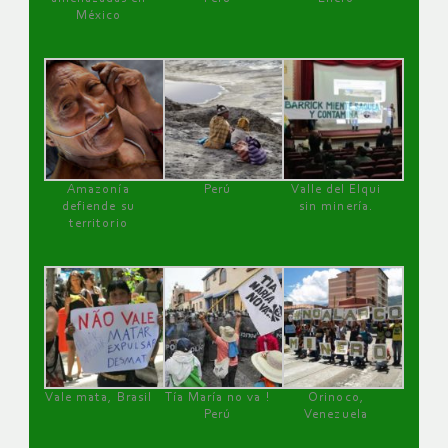
México
Amazonía
Perú
Valle del Elqui
defiende su
sin minería.
territorio
Vale mata, Brasil
Tía María no va !
Orinoco,
Perú
Venezuela