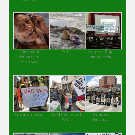
Amazonía
Perú
Valle del Elqui
defiende su
sin minería.
territorio
Vale mata, Brasil
Tía María no va !
Orinoco,
Perú
Venezuela