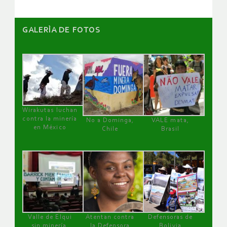
GALERÌA DE FOTOS
Wirakutas luchan
contra la minería
No a Dominga,
VALE mata,
en México
Chile
Brasil
Valle de Elqui
Atentan contra
Defensoras de
sin minería.
la Defensora
Bolivia