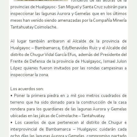
ronderos de las alturas de la
provincias de Hualgayoc- San Miguel y Santa Cruz subirán para
inspeccionar las lagunas Aurora y Gemelas que en los últimos
meses han venido siendo amenazadas por la ‎Compañía Minería
Tantahuatay Coimolache.
Al lugar también arribaron el Alcalde de la provincia de
Hualgayoc – Bambamarca, ‎EdyBenavides Ruiz y el Alcalde del
distrito de Chugur ‎Vidal García Efus, además del Presidente del
‎Frente de Defensa de la provincia de Hualgayoc, Ismael Julon
López quienes fueron invitados por las rondas campesinas a
inspeccionar la zona.
Los acuerdos son:
• Poner la primera piedra en 2 mil 500 metros cuadrados de
terreno que ha sido donado para la construcción de la casa
rondera para los guardianes de las lagunas Aurora y Gemelas
ubicadas en las jalcas de Coimolache – Tantahuatay.
• Los caseríos de que pertenecen al distrito de Chugur e
interprovincial de Bambamarca – Hualgayoc cuidarán cada
ocho días las lagunas Aurora y Gemelas, compromiso pactado