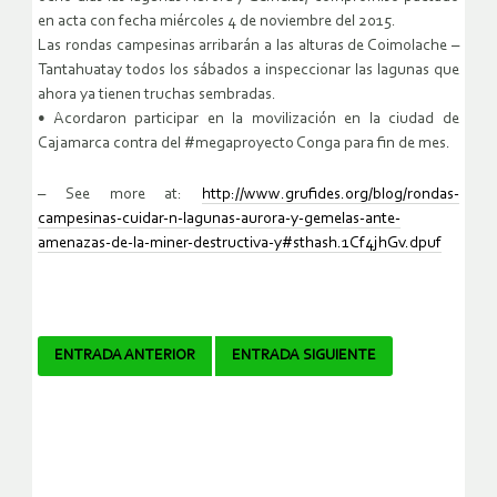
en acta con fecha miércoles 4 de noviembre del 2015.
Las rondas campesinas arribarán a las alturas de Coimolache –
Tantahuatay todos los sábados a inspeccionar las lagunas que
ahora ya tienen truchas sembradas.
• Acordaron participar en la movilización en la ciudad de
Cajamarca contra del #megaproyecto Conga para fin de mes.
– See more at:
http://www.grufides.org/blog/rondas-
campesinas-cuidar-n-lagunas-aurora-y-gemelas-ante-
amenazas-de-la-miner-destructiva-y#sthash.1Cf4jhGv.dpuf
Navegador
ENTRADA ANTERIOR
ENTRADA SIGUIENTE
de
artículos