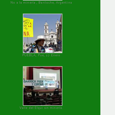
No a la minería , Bariloche, Argentina
PUEBLA, Pue, 27 Enero
Valle del Elqui sin minería.