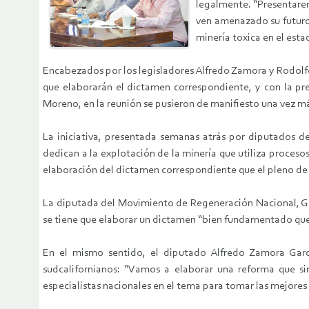
legalmente. “Presentarem
ven amenazado su futuro
minería toxica en el esta
Encabezados por los legisladores Alfredo Zamora y Rodolfo
que elaborarán el dictamen correspondiente, y con la p
Moreno, en la reunión se pusieron de manifiesto una vez má
La iniciativa, presentada semanas atrás por diputados de
dedican a la explotación de la minería que utiliza proce
elaboración del dictamen correspondiente que el pleno d
La diputada del Movimiento de Regeneración Nacional, Gua
se tiene que elaborar un dictamen “bien fundamentado que
En el mismo sentido, el diputado Alfredo Zamora Garcí
sudcalifornianos: “Vamos a elaborar una reforma que sir
especialistas nacionales en el tema para tomar las mejores