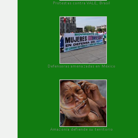
Protestas contra VALE, Brasil
Defensoras amenazadas en México
Amazonía defiende su territorio