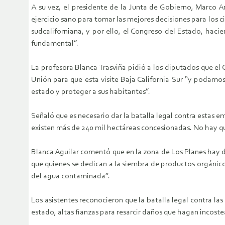
A su vez, el presidente de la Junta de Gobierno, Marco A
ejercicio sano para tomar las mejores decisiones para los 
sudcaliforniana, y por ello, el Congreso del Estado, h
fundamental”.
La profesora Blanca Trasviña pidió a los diputados que e
Unión para que esta visite Baja California Sur “y podamo
estado y proteger a sus habitantes”.
Señaló que es necesario dar la batalla legal contra estas 
existen más de 240 mil hectáreas concesionadas. No hay qu
Blanca Aguilar comentó que en la zona de Los Planes hay d
que quienes se dedican a la siembra de productos orgánico
del agua contaminada”.
Los asistentes reconocieron que la batalla legal contra las
estado, altas fianzas para resarcir daños que hagan incost