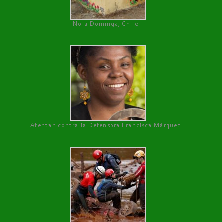
No a Dominga, Chile
Atentan contra la Defensora Francisca Márquez