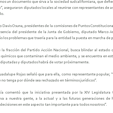
os un documento que sirva a la sociedad sudcaliforniana, que defie
”, aseguraron diputados locales al reunirse con representantes de
do.
 Davis Osuna, presidentes de la comisiones de Puntos Constitucionale
resencia del presidente de la Junta de Gobierno, diputado Marco 
s los problemas que traería para la entidad la puesta en marcha de 
 la fracción del Partido Acción Nacional, busca blindar al estado 
sos químicos que contaminan el medio ambiente, y se encuentra en es
e diputadas y diputados habrá de votar próximamente.
dalupe Rojas señaló que para ella, como representante popular, “e
 no tenga por dónde sea rechazado en términos jurídicos”.
a comentó que la iniciativa presentada por la XIV Legislatura t
va a nuestra gente, a la actual y a las futuras generaciones de
 decisiones en este aspecto tan importante para todos nosotros”.