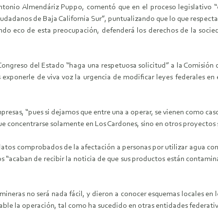
ntonio Almendáriz Puppo, comentó que en el proceso legislativo “
ciudadanos de Baja California Sur”, puntualizando que lo que respecta
aciendo eco de esta preocupación, defenderá los derechos de la s
l Congreso del Estado “haga una respetuosa solicitud” a la Comisión
s exponerle de viva voz la urgencia de modificar leyes federales e
empresas, “pues si dejamos que entre una a operar, se vienen como ca
e concentrarse solamente en Los Cardones, sino en otros proyectos 
atos comprobados de la afectación a personas por utilizar agua cont
s “acaban de recibir la noticia de que sus productos están contamin
 mineras no será nada fácil, y dieron a conocer esquemas locales en 
eable la operación, tal como ha sucedido en otras entidades federativ