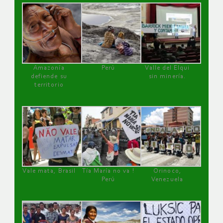
Amazonía
Perú
Valle del Elqui
defiende su
sin minería.
territorio
Vale mata, Brasil
Tía María no va !
Orinoco,
Perú
Venezuela