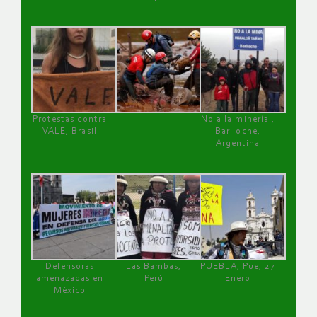
Protestas contra
No a la minería ,
VALE, Brasil
Bariloche,
Argentina
Defensoras
Las Bambas,
PUEBLA, Pue, 27
amenazadas en
Perú
Enero
México