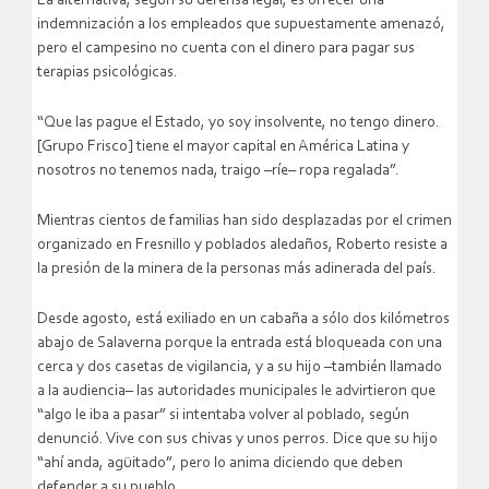
La alternativa, según su defensa legal, es ofrecer una
indemnización a los empleados que supuestamente amenazó,
pero el campesino no cuenta con el dinero para pagar sus
terapias psicológicas.
“Que las pague el Estado, yo soy insolvente, no tengo dinero.
[Grupo Frisco] tiene el mayor capital en América Latina y
nosotros no tenemos nada, traigo –ríe– ropa regalada”.
Mientras cientos de familias han sido desplazadas por el crimen
organizado en Fresnillo y poblados aledaños, Roberto resiste a
la presión de la minera de la personas más adinerada del país.
Desde agosto, está exiliado en un cabaña a sólo dos kilómetros
abajo de Salaverna porque la entrada está bloqueada con una
cerca y dos casetas de vigilancia, y a su hijo –también llamado
a la audiencia– las autoridades municipales le advirtieron que
“algo le iba a pasar” si intentaba volver al poblado, según
denunció. Vive con sus chivas y unos perros. Dice que su hijo
“ahí anda, agüitado”, pero lo anima diciendo que deben
defender a su pueblo.