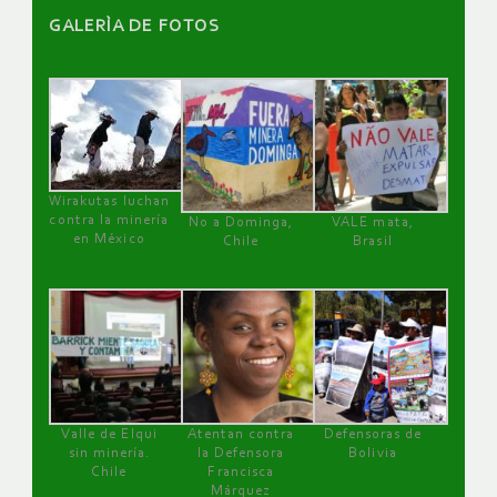
GALERÌA DE FOTOS
Wirakutas luchan
contra la minería
No a Dominga,
VALE mata,
en México
Chile
Brasil
Valle de Elqui
Atentan contra
Defensoras de
sin minería.
la Defensora
Bolivia
Chile
Francisca
Márquez