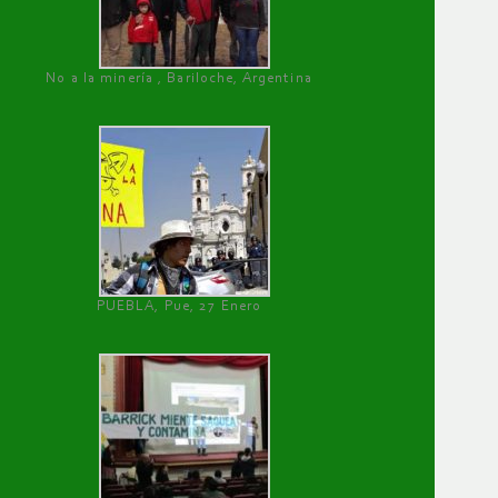
No a la minería , Bariloche, Argentina
PUEBLA, Pue, 27 Enero