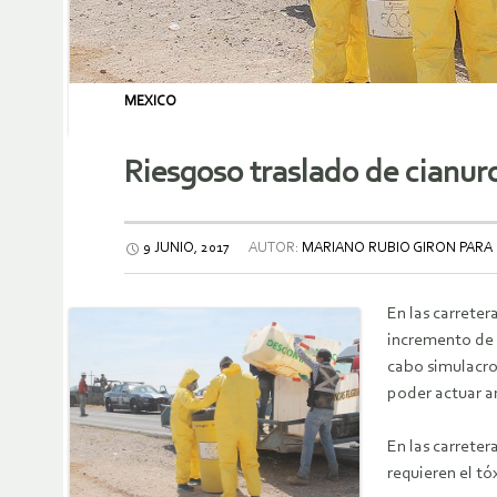
MEXICO
Riesgoso traslado de cianuro
9 JUNIO, 2017
AUTOR:
MARIANO RUBIO GIRON PARA 
En las carreter
incremento de l
cabo simulacro
poder actuar an
En las carrete
requieren el tó