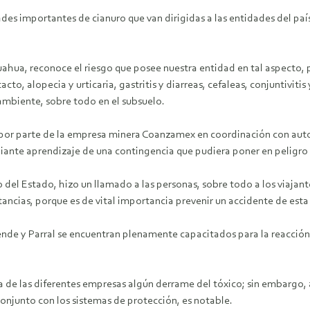
des importantes de cianuro que van dirigidas a las entidades del paí
ahua, reconoce el riesgo que posee nuestra entidad en tal aspecto, p
cto, alopecia y urticaria, gastritis y diarreas, cefaleas, conjuntivit
ambiente, sobre todo en el subsuelo.
 por parte de la empresa minera Coanzamex en coordinación con autori
nte aprendizaje de una contingencia que pudiera poner en peligro l
o del Estado, hizo un llamado a las personas, sobre todo a los viajan
tancias, porque es de vital importancia prevenir un accidente de est
ende y Parral se encuentran plenamente capacitados para la reacció
de las diferentes empresas algún derrame del tóxico; sin embargo, a 
 conjunto con los sistemas de protección, es notable.