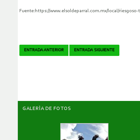
Fuente:https://www.elsoldeparral.com.mx/local/riesgoso-t
Navegador
ENTRADA ANTERIOR
ENTRADA SIGUIENTE
de
artículos
GALERÌA DE FOTOS