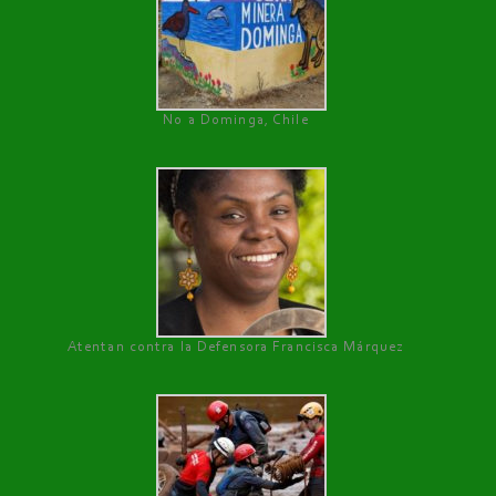
No a Dominga, Chile
Atentan contra la Defensora Francisca Márquez