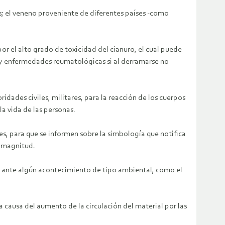
s; el veneno proveniente de diferentes países -como
or el alto grado de toxicidad del cianuro, el cual puede
is y enfermedades reumatológicas si al derramarse no
dades civiles, militares, para la reacción de los cuerpos
a vida de las personas.
tes, para que se informen sobre la simbología que notifica
a magnitud.
n ante algún acontecimiento de tipo ambiental, como el
causa del aumento de la circulación del material por las