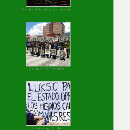
Valle del Elqui sin minería.
Orinoco, Venezuela
Caimanes, Chile