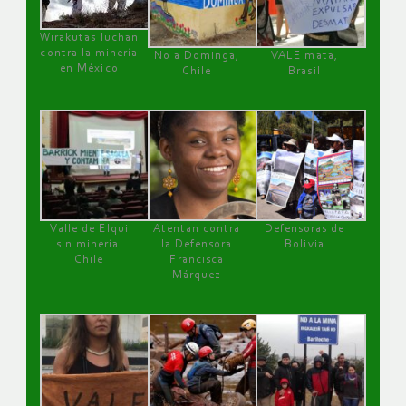
Wirakutas luchan
contra la minería
No a Dominga,
VALE mata,
en México
Chile
Brasil
Valle de Elqui
Atentan contra
Defensoras de
sin minería.
la Defensora
Bolivia
Chile
Francisca
Márquez