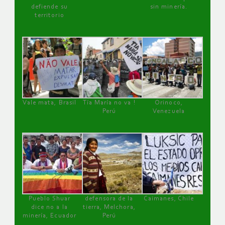
defiende su
sin minería.
territorio
Vale mata, Brasil
Tía María no va !
Orinoco,
Perú
Venezuela
Pueblo Shuar
defensora de la
Caimanes, Chile
dice no a la
tierra, Melchora,
minería, Ecuador
Perú