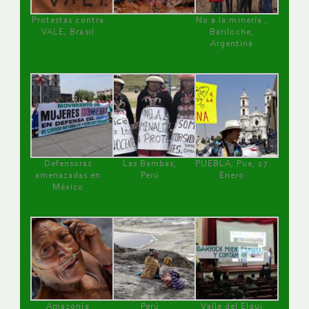
Protestas contra
No a la minería ,
VALE, Brasil
Bariloche,
Argentina
Defensoras
Las Bambas,
PUEBLA, Pue, 27
amenazadas en
Perú
Enero
México
Amazonía
Perú
Valle del Elqui