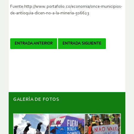
Fuente:http://www.portafolio.co/economia/once-municipios-
de-antioquia-dicen-no-a-la-mineria-506623
Navegador
ENTRADA ANTERIOR
ENTRADA SIGUIENTE
de
artículos
GALERÌA DE FOTOS