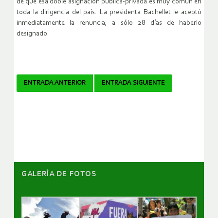
de que esa doble asignación pública-privada es muy común en
toda la dirigencia del país. La presidenta Bachellet le aceptó
inmediatamente la renuncia, a sólo 28 días de haberlo
designado.
Navegador
ENTRADA ANTERIOR
ENTRADA SIGUIENTE
de
artículos
GALERÌA DE FOTOS