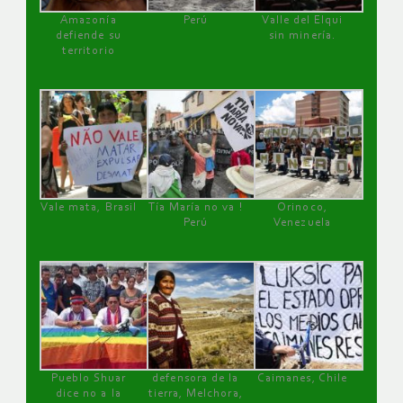
Amazonía
Perú
Valle del Elqui
defiende su
sin minería.
territorio
Vale mata, Brasil
Tía María no va !
Orinoco,
Perú
Venezuela
Pueblo Shuar
defensora de la
Caimanes, Chile
dice no a la
tierra, Melchora,