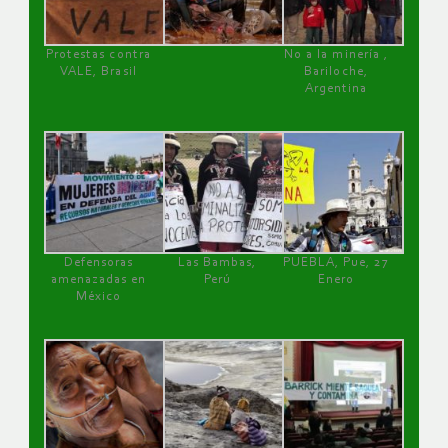
Protestas contra
No a la minería ,
VALE, Brasil
Bariloche,
Argentina
Defensoras
Las Bambas,
PUEBLA, Pue, 27
amenazadas en
Perú
Enero
México