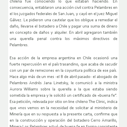
chilena fue conociendo lo que estaban haciendo. En
consecuencia, entablaron una acción civil contra Pelambres en
el los juzgados federales de San Juan, y cayó en el juez Miguel
Gálvez. Le pidieron una cautelar que los obligue a remediar el
daño, llevarse el botadero a Chile y pagar una suma de dinero
en concepto de daños y alquiler. En abril agregaron también
una querella penal contra los máximos directivos de
Pelambres.
Esa acción de la empresa argentina en Chile ocasionó una
fuerte repercusión en el país trasandino, que acaba de sacudir
con un par de remezones en la coyuntura política de ese país.
Hace algo más de un mes -el 8 de abril pasado- el abogado de
Pelambres Andrés Jana Linetsky, le comunicó a la ministra
Aurora Williams sobre la querella a la que estaba siendo
sometida la empresa y le solicitó un certificado de «buena fe”.
Esa petición, relevada por sitio on line chileno The Clinic, indica
que «nos vemos en la necesidad de solicitar al ministerio de
Minería que en su respuesta a la presente carta, confirme que
en la construcción y operación del botadero Cerro Amarillo,
Minera Los Pelambres actuó de buena fe en forma consistente