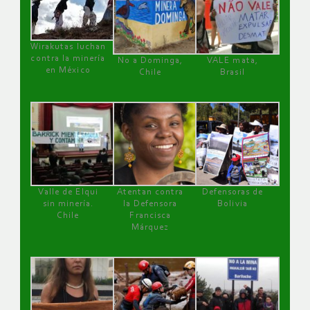
Wirakutas luchan
contra la minería
No a Dominga,
VALE mata,
en México
Chile
Brasil
Valle de Elqui
Atentan contra
Defensoras de
sin minería.
la Defensora
Bolivia
Chile
Francisca
Márquez