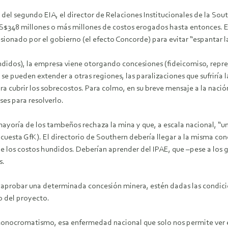
del segundo EIA, el director de Relaciones Institucionales de la Sou
US$348 millones o más millones de costos erogados hasta entonces. E
ionado por el gobierno (el efecto Concorde) para evitar “espantar la
hundidos), la empresa viene otorgando concesiones (fideicomiso, repr
se pueden extender a otras regiones, las paralizaciones que sufriría
ra cubrir los sobrecostos. Para colmo, en su breve mensaje a la nació
es para resolverlo.
 mayoría de los tambeños rechaza la mina y que, a escala nacional, 
cuesta GfK). El directorio de Southern debería llegar a la misma co
 de los costos hundidos. Deberían aprender del IPAE, que –pese a lo
s.
e aprobar una determinada concesión minera, estén dadas las condic
no del proyecto.
nocromatismo, esa enfermedad nacional que solo nos permite ver el