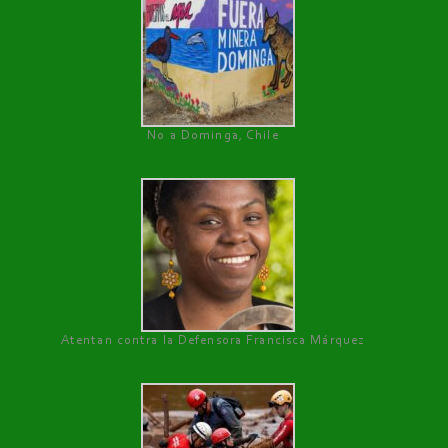
No a Dominga, Chile
Atentan contra la Defensora Francisca Márquez