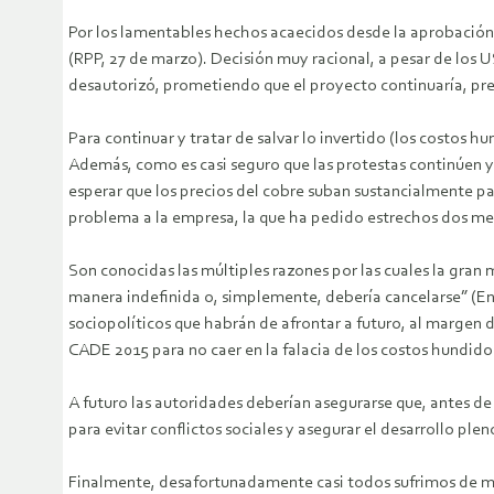
Por los lamentables hechos acaecidos desde la aprobación 
(RPP, 27 de marzo). Decisión muy racional, a pesar de los 
desautorizó, prometiendo que el proyecto continuaría, pres
Para continuar y tratar de salvar lo invertido (los costos 
Además, como es casi seguro que las protestas continúen y 
esperar que los precios del cobre suban sustancialmente pa
problema a la empresa, la que ha pedido estrechos dos mes
Son conocidas las múltiples razones por las cuales la gran
manera indefinida o, simplemente, debería cancelarse” (En
sociopolíticos que habrán de afrontar a futuro, al margen
CADE 2015 para no caer en la falacia de los costos hundido
A futuro las autoridades deberían asegurarse que, antes d
para evitar conflictos sociales y asegurar el desarrollo ple
Finalmente, desafortunadamente casi todos sufrimos de mo