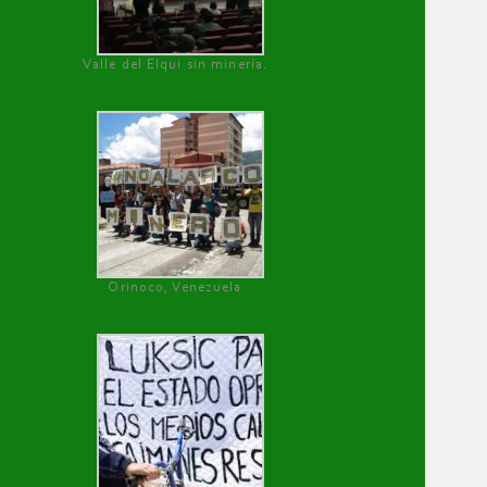
Valle del Elqui sin minería.
Orinoco, Venezuela