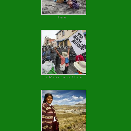
Perú
Tía María no va ! Perú