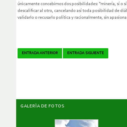
únicamente concebimos dos posibilidades: “minería, sí o s
descalificar al otro, cancelando así toda posibilidad de di
validarlo o recusarlo política y racionalmente, sin apasion
Navegador
ENTRADA ANTERIOR
ENTRADA SIGUIENTE
de
artículos
GALERÌA DE FOTOS