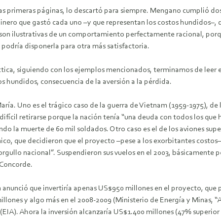
nsas primeras páginas, lo descartó para siempre. Mengano cumplió d
 dinero que gastó cada uno –y que representan los costos hundidos–, d
on ilustrativas de un comportamiento perfectamente racional, porq
podría disponerla para otra más satisfactoria.
ctica, siguiendo con los ejemplos mencionados, terminamos de leer e
os hundidos, consecuencia de la aversión a la pérdida.
 María. Uno es el trágico caso de la guerra de Vietnam (1959-1975), d
a difícil retirarse porque la nación tenía “una deuda con todos los q
ando la muerte de 60 mil soldados. Otro caso es el de los aviones s
ico, que decidieron que el proyecto –pese a los exorbitantes costos–
 orgullo nacional”. Suspendieron sus vuelos en el 2003, básicamente po
 Concorde.
rn anunció que invertiría apenas US$950 millones en el proyecto, que 
ones y algo más en el 2008-2009 (Ministerio de Energía y Minas, “A
IA). Ahora la inversión alcanzaría US$1.400 millones (47% superior 