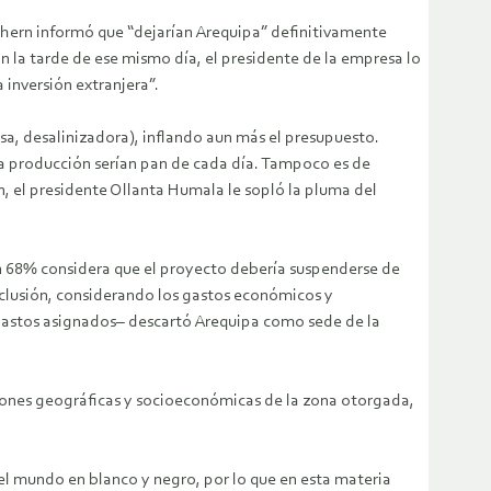
thern informó que “dejarían Arequipa” definitivamente
n la tarde de ese mismo día, el presidente de la empresa lo
 inversión extranjera”.
esa, desalinizadora), inflando aun más el presupuesto.
 la producción serían pan de cada día. Tampoco es de
n, el presidente Ollanta Humala le sopló la pluma del
“un 68% considera que el proyecto debería suspenderse de
nclusión, considerando los gastos económicos y
s gastos asignados– descartó Arequipa como sede de la
iones geográficas y socioeconómicas de la zona otorgada,
 mundo en blanco y negro, por lo que en esta materia