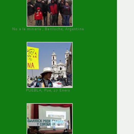
No a la minería , Bariloche, Argentina
PUEBLA, Pue, 27 Enero