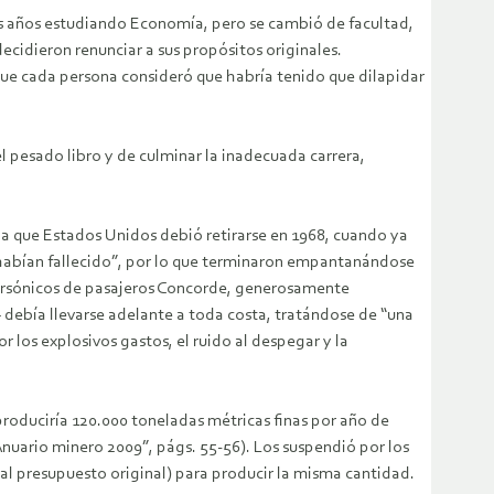
os años estudiando Economía, pero se cambió de facultad,
ecidieron renunciar a sus propósitos originales.
ue cada persona consideró que habría tenido que dilapidar
l pesado libro y de culminar la inadecuada carrera,
e la que Estados Unidos debió retirarse en 1968, cuando ya
ue habían fallecido”, por lo que terminaron empantanándose
upersónicos de pasajeros Concorde, generosamente
 debía llevarse adelante a toda costa, tratándose de “una
r los explosivos gastos, el ruido al despegar y la
produciría 120.000 toneladas métricas finas por año de
nuario minero 2009”, págs. 55-56). Los suspendió por los
al presupuesto original) para producir la misma cantidad.