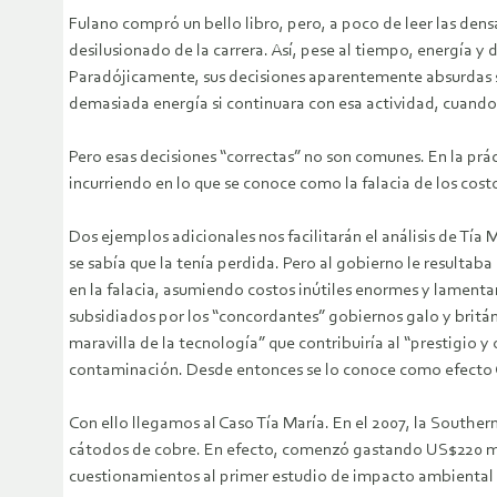
Fulano compró un bello libro, pero, a poco de leer las de
desilusionado de la carrera. Así, pese al tiempo, energía y
Paradójicamente, sus decisiones aparentemente absurdas s
demasiada energía si continuara con esa actividad, cuando 
Pero esas decisiones “correctas” no son comunes. En la prá
incurriendo en lo que se conoce como la falacia de los cost
Dos ejemplos adicionales nos facilitarán el análisis de Tía
se sabía que la tenía perdida. Pero al gobierno le resultab
en la falacia, asumiendo costos inútiles enormes y lament
subsidiados por los “concordantes” gobiernos galo y britán
maravilla de la tecnología” que contribuiría al “prestigio y
contaminación. Desde entonces se lo conoce como efecto
Con ello llegamos al Caso Tía María. En el 2007, la Southe
cátodos de cobre. En efecto, comenzó gastando US$220 mill
cuestionamientos al primer estudio de impacto ambiental (E