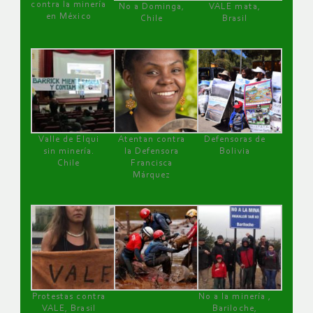
contra la minería
No a Dominga,
VALE mata,
en México
Chile
Brasil
Valle de Elqui
Atentan contra
Defensoras de
sin minería.
la Defensora
Bolivia
Chile
Francisca
Márquez
Protestas contra
No a la minería ,
VALE, Brasil
Bariloche,