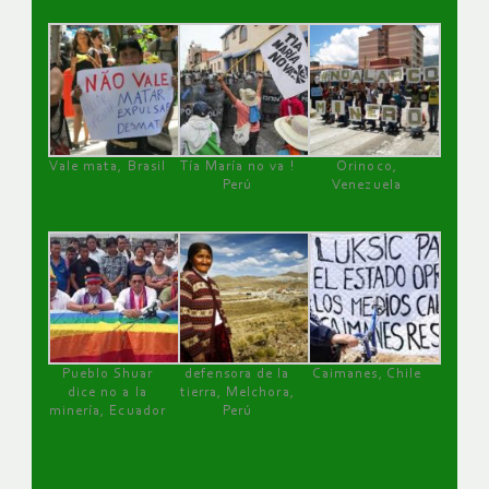
Vale mata, Brasil
Tía María no va !
Orinoco,
Perú
Venezuela
Pueblo Shuar
defensora de la
Caimanes, Chile
dice no a la
tierra, Melchora,
minería, Ecuador
Perú