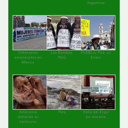
Argentina
Defensoras
Las Bambas,
PUEBLA, Pue, 27
amenazadas en
Perú
Enero
México
Amazonía
Perú
Valle del Elqui
defiende su
sin minería.
territorio