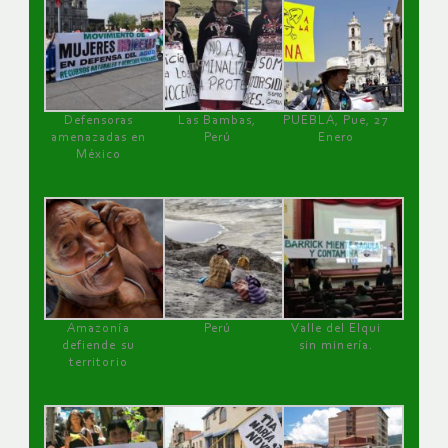
Defensoras
Las Bambas,
PUEBLA, Pue, 27
amenazadas en
Perú
Enero
México
Amazonía
Perú
Valle del Elqui
defiende su
sin minería.
territorio