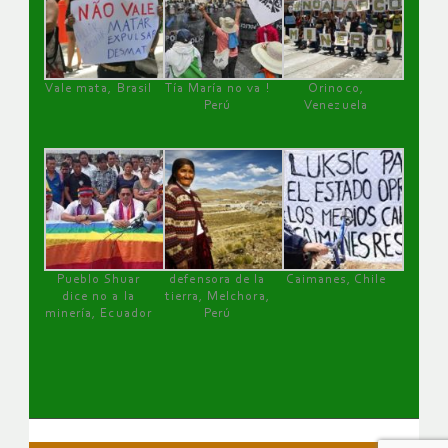
Vale mata, Brasil
Tía María no va !
Orinoco,
Perú
Venezuela
Pueblo Shuar
defensora de la
Caimanes, Chile
dice no a la
tierra, Melchora,
minería, Ecuador
Perú