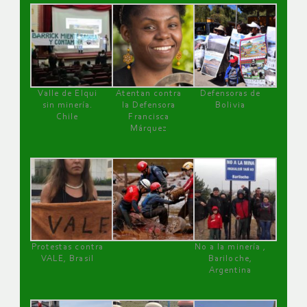
Valle de Elqui
Atentan contra
Defensoras de
sin minería.
la Defensora
Bolivia
Chile
Francisca
Márquez
Protestas contra
No a la minería ,
VALE, Brasil
Bariloche,
Argentina