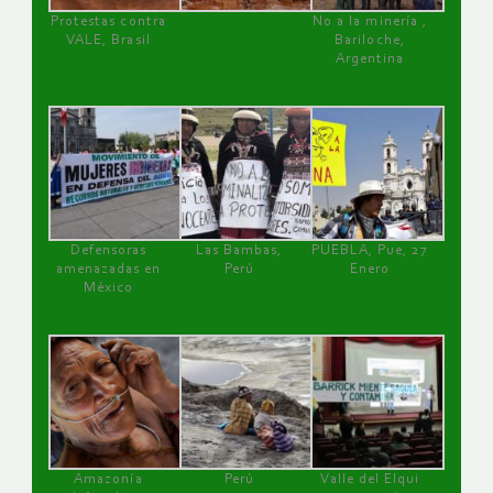
Protestas contra
No a la minería ,
VALE, Brasil
Bariloche,
Argentina
Defensoras
Las Bambas,
PUEBLA, Pue, 27
amenazadas en
Perú
Enero
México
Amazonía
Perú
Valle del Elqui