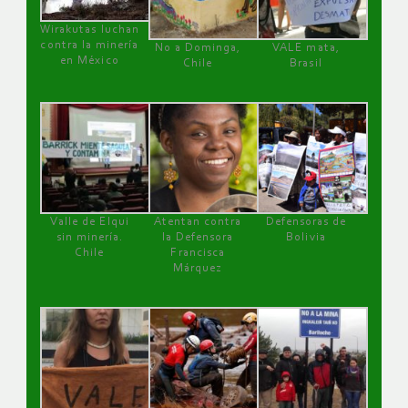
Wirakutas luchan
contra la minería
No a Dominga,
VALE mata,
en México
Chile
Brasil
Valle de Elqui
Atentan contra
Defensoras de
sin minería.
la Defensora
Bolivia
Chile
Francisca
Márquez