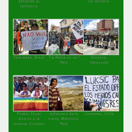
defiende su
sin minería.
territorio
Vale mata, Brasil
Tía María no va !
Orinoco,
Perú
Venezuela
Pueblo Shuar
defensora de la
Caimanes, Chile
dice no a la
tierra, Melchora,
minería, Ecuador
Perú