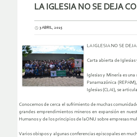
LA IGLESIA NO SE DEJA 
3 ABRIL, 2015
LA IGLESIA NO SE DEJ
Carta abierta de Iglesia
Iglesias y Minería es una
Panamazónica (REPAM), d
Iglesias (CLAI), se artic
Conocemos de cerca el sufrimiento de muchas comunidades 
grandes emprendimientos mineros en expansión en nuestr
Humanos y de los principios de laONU sobre empresas mu
Varios obispos y algunas conferencias episcopales en muc