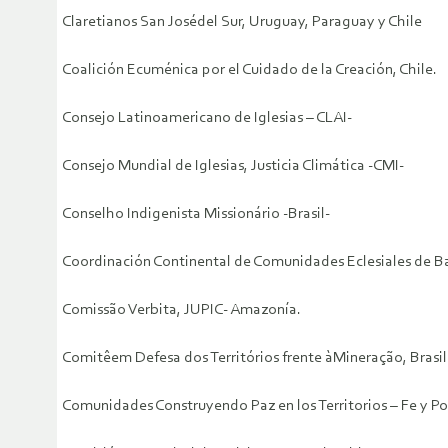
Claretianos San Josédel Sur, Uruguay, Paraguay y Chile
Coalición Ecuménica por el Cuidado de la Creación, Chile.
Consejo Latinoamericano de Iglesias – CLAI-
Consejo Mundial de Iglesias, Justicia Climática -CMI-
Conselho Indigenista Missionário -Brasil-
Coordinación Continental de Comunidades Eclesiales de B
Comissão Verbita, JUPIC- Amazonía.
Comitêem Defesa dos Territórios frente àMineração, Brasil
Comunidades Construyendo Paz en los Territorios – Fe y Po