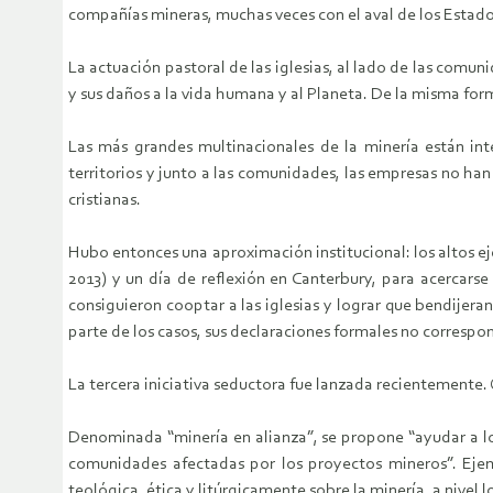
compañías mineras, muchas veces con el aval de los Estado
La actuación pastoral de las iglesias, al lado de las comu
y sus daños a la vida humana y al Planeta. De la misma form
Las más grandes multinacionales de la minería están int
territorios y junto a las comunidades, las empresas no ha
cristianas.
Hubo entonces una aproximación institucional: los altos ej
2013) y un día de reflexión en Canterbury, para acercarse
consiguieron cooptar a las iglesias y lograr que bendijer
parte de los casos, sus declaraciones formales no correspon
La tercera iniciativa seductora fue lanzada recientemente
Denominada “minería en alianza”, se propone “ayudar a los 
comunidades afectadas por los proyectos mineros”. Ejempl
teológica, ética y litúrgicamente sobre la minería, a nivel l