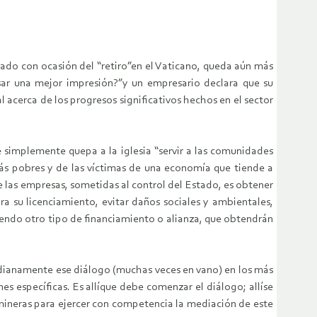
tado con ocasión del “retiro”en el Vaticano, queda aún más
usar una mejor impresión?”y un empresario declara que su
al acerca de los progresos significativos hechos en el sector
 simplemente quepa a la iglesia “servir a las comunidades
 más pobres y de las víctimas de una economía que tiende a
 las empresas, sometidas al control del Estado, es obtener
 su licenciamiento, evitar daños sociales y ambientales,
riendo otro tipo de financiamiento o alianza, que obtendrán
dianamente ese diálogo (muchas veces en vano) en los más
s específicas. Es allíque debe comenzar el diálogo; allíse
 mineras para ejercer con competencia la mediación de este