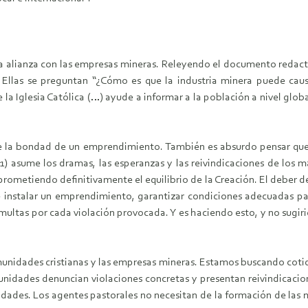
una alianza con las empresas mineras. Releyendo el documento redac
: Ellas se preguntan “¿Cómo es que la industria minera puede ca
 la Iglesia Católica (…) ayude a informar a la población a nivel glob
obre la bondad de un emprendimiento. También es absurdo pensar que
S1) asume los dramas, las esperanzas y las reivindicaciones de los
ometiendo definitivamente el equilibrio de la Creación. El deber de
instalar un emprendimiento, garantizar condiciones adecuadas para
 multas por cada violación provocada. Y es haciendo esto, y no sugi
unidades cristianas y las empresas mineras. Estamos buscando coti
unidades denuncian violaciones concretas y presentan reivindicacione
idades. Los agentes pastorales no necesitan de la formación de las