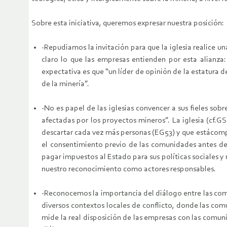
Sobre esta iniciativa, queremos expresar nuestra posición:
-Repudiamos la invitación para que la iglesia realice 
claro lo que las empresas entienden por esta alianza
expectativa es que “un líder de opinión de la estatura de
de la minería”.
-No es papel de las iglesias convencer a sus fieles s
afectadas por los proyectos mineros”. La iglesia (cf.G
descartar cada vez más personas (EG53) y que estácompr
el consentimiento previo de las comunidades antes de 
pagar impuestos al Estado para sus políticas sociales y
nuestro reconocimiento como actores responsables.
-Reconocemos la importancia del diálogo entre las com
diversos contextos locales de conflicto, donde las com
mide la real disposición de las empresas con las comun