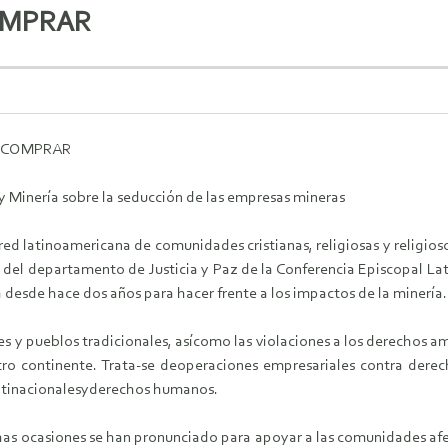
COMPRAR
A COMPRAR
s y Minería sobre la seducción de las empresas mineras
 red latinoamericana de comunidades cristianas, religiosas y religios
el departamento de Justicia y Paz de la Conferencia Episcopal La
ula desde hace dos años para hacer frente a los impactos de la minería.
y pueblos tradicionales, asícomo las violaciones a los derechos amb
o continente. Trata-se deoperaciones empresariales contra dere
ltinacionalesyderechos humanos.
has ocasiones se han pronunciado para apoyar a las comunidades afe