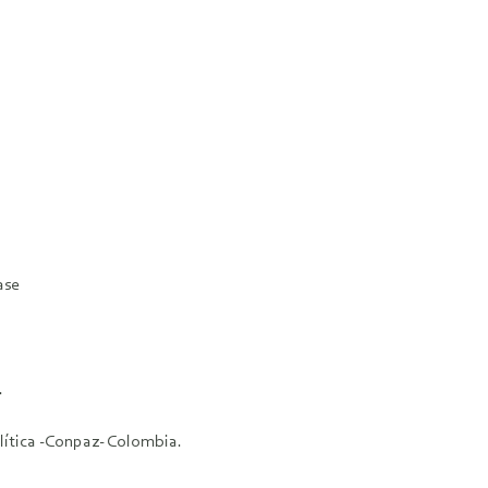
ase
.
lítica -Conpaz- Colombia.