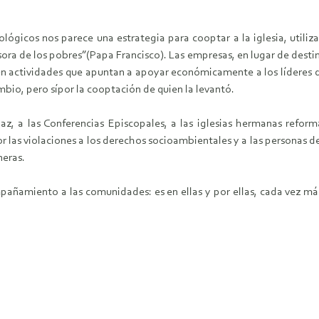
ológicos nos parece una estrategia para cooptar a la iglesia, utilizar
sora de los pobres”(Papa Francisco). Las empresas, en lugar de desti
 actividades que apuntan a apoyar económicamente a los líderes de 
ambio, pero sípor la cooptación de quien la levantó.
Paz, a las Conferencias Episcopales, a las iglesias hermanas reforma
las violaciones a los derechos socioambientales y a las personas d
neras.
amiento a las comunidades: es en ellas y por ellas, cada vez más