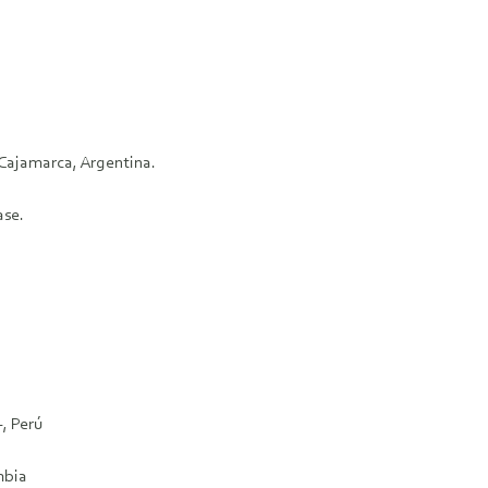
Cajamarca, Argentina.
ase.
, Perú
mbia