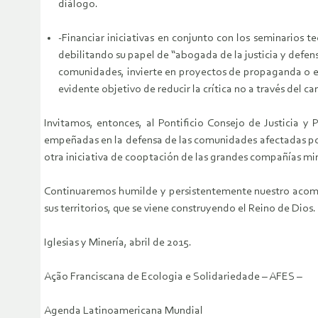
diálogo.
-Financiar iniciativas en conjunto con los seminarios te
debilitando su papel de “abogada de la justicia y defen
comunidades, invierte en proyectos de propaganda o en
evidente objetivo de reducir la crítica no a través del c
Invitamos, entonces, al Pontificio Consejo de Justicia y 
empeñadas en la defensa de las comunidades afectadas por 
otra iniciativa de cooptación de las grandes compañías mi
Continuaremos humilde y persistentemente nuestro acompañ
sus territorios, que se viene construyendo el Reino de Dios.
Iglesias y Minería, abril de 2015.
Ação Franciscana de Ecologia e Solidariedade – AFES –
Agenda Latinoamericana Mundial