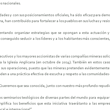
s nacionales.
nidades y con sus posicionamientos oficiales, ha sido eficaz para de
a, han contribuido para fortalecer a los pueblos en sus luchas y resi
entando organizar estrategias que se opongan a esta actuación y
n conseguido seducir a los líderes y a los habitantes más conscient
ecutivos y los mayores accionistas de varias compañías mineras solic
 a la Iglesia Anglicana (en octubre de 2014). También en estos cas
an sus operaciones, puesto que las mineras pretenden evidentemente 
den a una práctica efectiva de escucha y respeto a las comunidades e
. Queremos que sea conocida, junto con nuestro más profundo repudi
seminarios teológicos de diversas partes del mundo para equipar mej
ifica los beneficios que esta iniciativa traerátanto a las empres
ocal e internacional”.