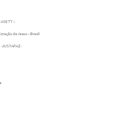
 –ASETT –
oração de Jesus – Brasil
ta -JUSTAPAZ-
a