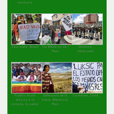
territorio
Vale mata, Brasil
Tía María no va !
Orinoco,
Perú
Venezuela
Pueblo Shuar
defensora de la
Caimanes, Chile
dice no a la
tierra, Melchora,
minería, Ecuador
Perú