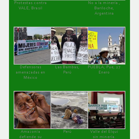
Protestas contra
No a la minería ,
VALE, Brasil
Bariloche,
Argentina
Defensoras
Las Bambas,
PUEBLA, Pue, 27
amenazadas en
Perú
Enero
México
Amazonía
Perú
Valle del Elqui
defiende su
sin minería.