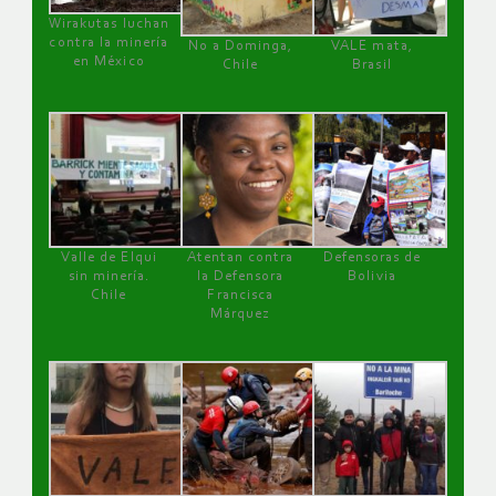
Wirakutas luchan
contra la minería
No a Dominga,
VALE mata,
en México
Chile
Brasil
Valle de Elqui
Atentan contra
Defensoras de
sin minería.
la Defensora
Bolivia
Chile
Francisca
Márquez