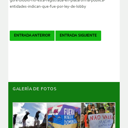
gore-biobio-no-esta-registrada-en-plataforma-publica-
entidades-indican-que-fue-por-ley-de-lobby
Navegador
ENTRADA ANTERIOR
ENTRADA SIGUIENTE
de
artículos
GALERÌA DE FOTOS