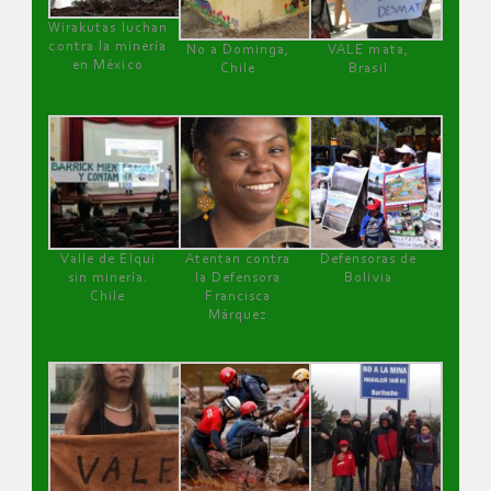
Wirakutas luchan
contra la minería
No a Dominga,
VALE mata,
en México
Chile
Brasil
Valle de Elqui
Atentan contra
Defensoras de
sin minería.
la Defensora
Bolivia
Chile
Francisca
Márquez