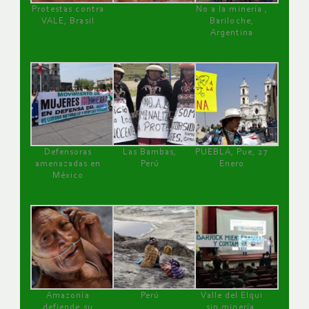
Protestas contra
No a la minería ,
VALE, Brasil
Bariloche,
Argentina
Defensoras
Las Bambas,
PUEBLA, Pue, 27
amenazadas en
Perú
Enero
México
Amazonía
Perú
Valle del Elqui
defiende su
sin minería.