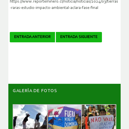
https://www.reporteminero.cl/noticia/noticias/2024/03/tierras
-raras-estudio-impacto-ambiental-aclara-fase-final
Navegador
ENTRADA ANTERIOR
ENTRADA SIGUIENTE
de
artículos
GALERÌA DE FOTOS