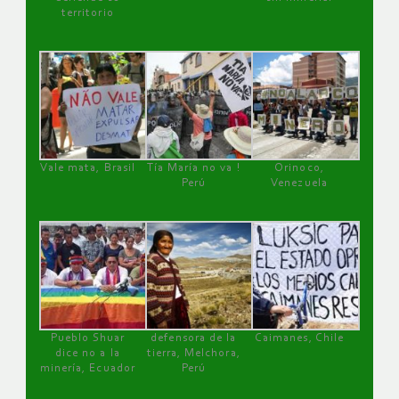
territorio
Vale mata, Brasil
Tía María no va !
Orinoco,
Perú
Venezuela
Pueblo Shuar
defensora de la
Caimanes, Chile
dice no a la
tierra, Melchora,
minería, Ecuador
Perú